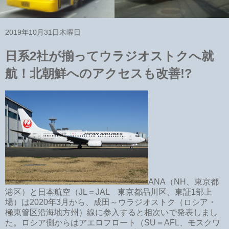
2019年10月31日木曜日
日系2社が揃ってウラジオストクへ就
航！北朝鮮へのアクセスも改善!?
ANA（NH、東京都
港区）と日本航空（JL＝JAL 東京都品川区、東証1部上
場）は2020年3月から、成田～ウラジオストク（ロシア・
極東管区沿海地方州）線に参入すると相次いで発表しまし
た。ロシア側からはアエロフロート（SU＝AFL、モスクワ