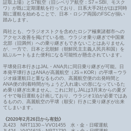
証取上場）とS7航空（旧シベリア航空：S7＝SBI、モスク
ワ）が既に定期運航を行っており、日系大手2社がほぼ同時
期に運航を始めることで、日本・ロシア両国のFSCが揃い
踏みします。
両社とも、ウラジオストクを含めたロシア極東諸都市への
アクセス改善を掲げている他、ウラジオ乗り継ぎで中国東
北部（旧満州）への乗り継ぎもできないことはありません
が、一方で、日本と北朝鮮（朝鮮民主主義人民共和国）を
結ぶルートもまた便利になる可能性が懸念されています。
平壌発日本行きはJAL・ANA共に同日乗り継ぎが可能。日
本発平壌行きはANAが高麗航空（JS＝KOR）の平壌～ウラ
ジオ線運航日と重なるものの、高麗航空便の出発時間と
ANA便の到着時間がちょうど入れ違いの形になっているた
め乗り継ぎ出来ません。これに対しJALは3月末からの夏ダ
イヤで毎日運航を計画しており、ウラジオ1泊が必要ではあ
るものの、高麗航空の平壌（順安）行きに乗り継ぎが出来
てしまいます。
《2020年2月26日から有効》
JL423 NRT1130～VVO1455 水・金・日曜運航
JL424 VVO1615～NRT1730 水・金・日曜運航