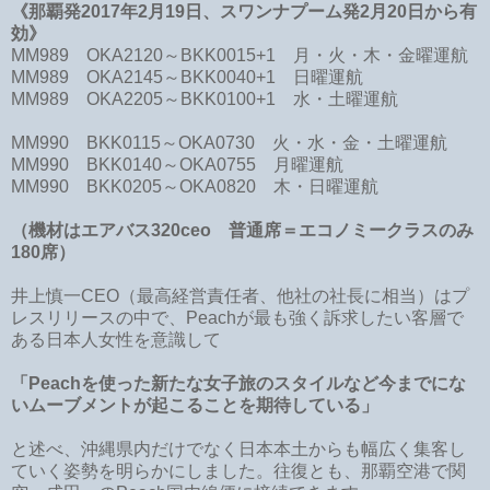
《那覇発2017年2月19日、スワンナプーム発2月20日から有
効》
MM989 OKA2120～BKK0015+1 月・火・木・金曜運航
MM989 OKA2145～BKK0040+1 日曜運航
MM989 OKA2205～BKK0100+1 水・土曜運航
MM990 BKK0115～OKA0730 火・水・金・土曜運航
MM990 BKK0140～OKA0755 月曜運航
MM990 BKK0205～OKA0820 木・日曜運航
（機材はエアバス320ceo 普通席＝エコノミークラスのみ
180席）
井上慎一CEO（最高経営責任者、他社の社長に相当）はプ
レスリリースの中で、Peachが最も強く訴求したい客層で
ある日本人女性を意識して
「Peachを使った新たな女子旅のスタイルなど今までにな
いムーブメントが起こることを期待している」
と述べ、沖縄県内だけでなく日本本土からも幅広く集客し
ていく姿勢を明らかにしました。往復とも、那覇空港で関