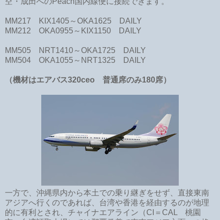
空・成田へのPeach国内線便に接続できます。
MM217 KIX1405～OKA1625 DAILY
MM212 OKA0955～KIX1150 DAILY
MM505 NRT1410～OKA1725 DAILY
MM504 OKA1055～NRT1325 DAILY
（機材はエアバス320ceo 普通席のみ180席）
一方で、沖縄県内から本土での乗り継ぎをせず、直接東南
アジアへ行くのであれば、台湾や香港を経由するのが地理
的に有利とされ、チャイナエアライン（CI＝CAL 桃園