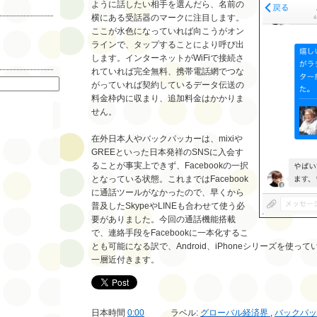
ように話したい相手を選んだら、名前の
横にある受話器のマークに注目します。
ここが水色になっていれば向こうがオン
ラインで、タップすることにより呼び出
します。インターネットがWiFiで接続さ
索
れていれば完全無料、携帯電話網でつな
がっていれば契約しているデータ伝送の
料金枠内に収まり、追加料金はかかりま
せん。
在外日本人やバックパッカーは、mixiや
GREEといった日本発祥のSNSに入会す
ることが事実上できず、Facebookの一択
となっている状態。これまではFacebook
に通話ツールがなかったので、早くから
普及したSkypeやLINEも合わせて使う必
要がありました。今回の通話機能搭載
で、連絡手段をFacebookに一本化するこ
とも可能になる訳で、Android、iPhoneシリーズを使
一層近付きます。
日本時間
0:00
ラベル:
グローバル経済界
,
バックパ