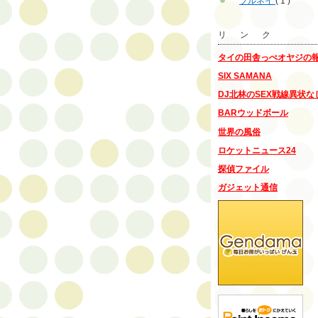
ブルネイ
( 1 )
リ ン ク
タイの田舎っぺオヤジの
SIX SAMANA
DJ北林のSEX戦線異状な
BARウッドボール
世界の風俗
ロケットニュース24
探偵ファイル
ガジェット通信