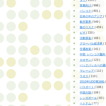
タイ
( 1313 )
実務向け
( 998 )
バンコク
( 801 )
日本の中のアジア
( 
航空業界
( 549 )
旅のリスク
( 459 )
ビザ
( 220 )
活動資金
( 168 )
グローバル経済界
( 
交通政策
( 141 )
中部（バンコク圏外
カオサン
( 123 )
バックパッカーの通
マレーシア
( 112 )
ラオス
( 110 )
2010年UDD軍決戦
(
パスポート
( 108 )
中国大陸
( 108 )
シンガポール
( 83 )
ベトナム
( 77 )