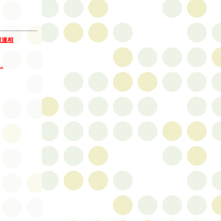
報連相
し