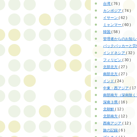
台湾
( 76 )
カンボジア
( 74 )
イサーン
( 62 )
ミャンマー
( 60 )
韓国
( 58 )
管理者からのお知ら
バックパッカーと労
インドネシア
( 32 )
フィリピン
( 30 )
北部北方
( 27 )
南部北方
( 27 )
インド
( 24 )
中東・西アジア
( 17 
南部南方（深南除く
深南３県
( 16 )
北朝鮮
( 12 )
北部南方
( 12 )
西南アジア
( 12 )
旅の記録
( 6 )