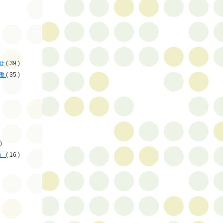
せ
( 39 )
働
( 35 )
)
）
( 16 )