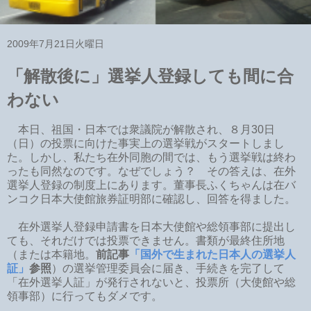
2009年7月21日火曜日
「解散後に」選挙人登録しても間に合
わない
本日、祖国・日本では衆議院が解散され、８月30日
（日）の投票に向けた事実上の選挙戦がスタートしまし
た。しかし、私たち在外同胞の間では、もう選挙戦は終わ
ったも同然なのです。なぜでしょう？ その答えは、在外
選挙人登録の制度上にあります。董事長ふくちゃんは在バ
ンコク日本大使館旅券証明部に確認し、回答を得ました。
在外選挙人登録申請書を日本大使館や総領事部に提出し
ても、それだけでは投票できません。書類が最終住所地
（または本籍地。
前記事
「国外で生まれた日本人の選挙人
証」
参照
）の選挙管理委員会に届き、手続きを完了して
「在外選挙人証」が発行されないと、投票所（大使館や総
領事部）に行ってもダメです。