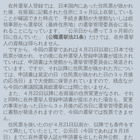
在外選挙人登録では、日本国内にあった住民票が抜かれ
た後、在留届に記載された住所に３ヶ月以上在留している
ことが確認できた時点で、手続き書類が大使館ないしは総
領事部から選挙区（最終住所地）の選挙管理委員会に送ら
れることになっています。「公示日から遡って３ヶ月前の
日に住んでいた」
（公職選挙法21条）
だけでは、在外選挙
人の資格は得られません。
ですから、今回の選挙であれば４月21日以前に日本で住
民票が抜かれ、その後に在外選挙人登録申請書が提出され
ていれば、申請書は大使館から選挙管理委員会に発送され
ています。ですが、それ以降に住民票が抜かれた方につい
ては、申請書は規定の日（住民票が抜かれた日の３ヶ月後
の応当日）まで大使館に保管されていますので、残念なが
ら今回の衆議院議員総選挙には間に合いません。
また、４月22日以降に在留届の住所変更がなされ、それ
と同時に在外選挙人登録申請書が提出された場合も、変更
の事実があった日から３ヶ月後の応当日に選挙管理委員会
に書類が発送されますので、今回の選挙では投票できませ
ん。
住民票を抜いたのが４月21日以前か、以降でも条件をす
べて満たしていたとして、公示日（今回であれば８月18
日）までに在外選挙人証が申請書を出した在外公館、また