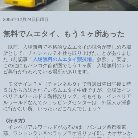
2006年12月24日日曜日
無料でムエタイ、もう１ヶ所あった
以前、入場無料で本格的なムエタイの試合が楽しめる場
所として、チャンネル７本社を取り上げたことがありまし
た（前記事
「入場無料のムエタイ競技場」
参照）。実は、
この他にもバンコク首都圏でもう１ヶ所、入場無料のテレ
ビ興行が行われている場所があります。
モダナインＴＶ（チャンネル９）で毎週日曜日午後１時
５分から放送されているムエタイ中継ですが、会場はイン
ペリアルワールド６階特設リング。そもそも、インペリア
ルワールドなんてショッピングセンターは、外国人が滅多
に行かない所。いったいどこなんでしょう？
《行き方》
インペリアルワールドがあるのは、バンコク首都圏東
部、ワントンラン区のラップラオ通りソイ81。カオサンか