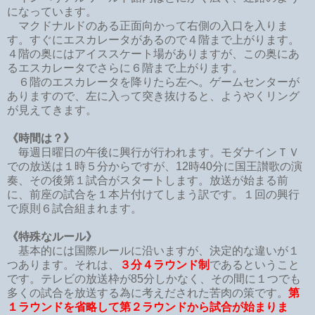
になっています。
マクドナルドのある正面向かって右側の入口を入りま
す。すぐにエスカレータがあるので４階まで上がります。
４階の奥にはアイススケート場がありますが、この奥にあ
るエスカレータでさらに６階まで上がります。
６階のエスカレータを降りたら左へ。ゲームセンターが
ありますので、左に入って突き抜けると、ようやくリング
が見えてきます。
《時間は？》
毎週日曜日の午後に興行が行われます。モダナインＴＶ
での放送は１時５分からですが、12時40分に国王讃歌の演
奏、その後第１試合がスタートします。放送が始まる前
に、前座の試合を１本片付けてしまう訳です。１回の興行
で原則６試合組まれます。
《特殊なルール》
基本的には国際ルールに沿いますが、決定的な違いが１
つあります。それは、
３分４ラウンド制
であるということ
です。テレビの放送枠が85分しかなく、その間に１つでも
多くの試合を放送する為に考えだされた苦肉の策です。
第
１ラウンドを省略して第２ラウンドから試合が始まりま