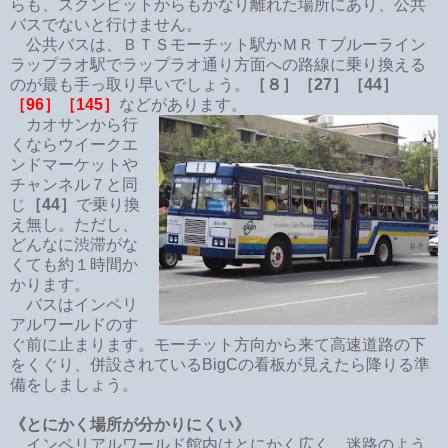
らも、スクンビットからもかなり離れた場所にあり、公共
バスでないと行けません。
公共バスは、ＢＴＳモーチット駅かＭＲＴブルーライン
ラップラオ駅でラップラオ通り方面への路線に乗り換える
のが最も手っ取り早いでしょう。
［８］［27］［44］
［96］［145］
などがあります。
カオサンから行
くならウイークエ
ンドマーケットや
チャンネル７と同
じ
［44］
で乗り換
え無し。ただし、
どんなに渋滞がな
くても約１時間か
かります。
バスはインペリ
アルワールドのす
ぐ前に止まります。モーチット方向から来て高速道路の下
をくぐり、併設されているBigCの看板が見えたら降りる準
備をしましょう。
《とにかく場所が分かりにくい》
インペリアルワールド館内はとにかく広く、迷路のよう