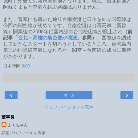
城町）が全くの新規就航地となります。現在、台北桃園と
阿蘇くまもと空港を結ぶ路線はありません。
また、冒頭にも書いた通り台南空港と日本を結ぶ国際線は
今回の関空線が初めてです。台南空港は台湾高鐵（新幹
線）開業後の2008年に国内線の台北松山線が廃止され
（前
記事「
台北～高雄の航空便が壊滅
」参照）
、国際線を誘致
して新たなスタートを切ろうとしているところ。台湾島内
第三の国際線空港になれるか、関空～台南線の成否に期待
がかかります。
日本時間
0:00
‹
›
ホーム
ウェブ バージョンを表示
董事長
ふくちゃん
詳細プロフィールを表示