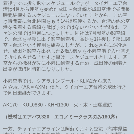
着後すぐに折り返すスケジュールですが、タイガーエア台
湾は4月から運航を始めた成田～台北線が成田空港で昼間長
時間駐機するスケジュールになっていたことから、この空
き時間帯に台北桃園をもう1往復増便するか、台湾の他の空
港を発着する路線を飛ばすのではないかという予想は、フ
ァンの間では容易につきました。同社は7月就航の関空線
で、台北を早朝に出て関空到着後、高雄を1往復して夜に関
空～台北という運用を組みましたが、これをさらに深化さ
せ、成田と関空を出発した2機の機材を小港空港で入れ替え
て折り返させる「たすき掛け」スケジュールとします。関
空からの機材が先に小港に到着するため、成田便の到着と
出発がほぼ同時刻になりました。
小港空港では、クアラルンプール・KLIA2から来る
AirAsia（AK＝AXM）便と、タイガーエア台湾の成田行き
で同日乗継ができます。
AK170 KUL0830～KHH1300 火・木・土曜運航
（機材はエアバス320 エコノミークラスのみ180席）
一方、チャイナエアラインは阿蘇くまもと空港（熊本県益