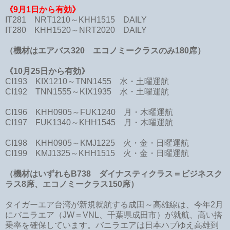
《9月1日から有効》
IT281 NRT1210～KHH1515 DAILY
IT280 KHH1520～NRT2020 DAILY
（機材はエアバス320 エコノミークラスのみ180席）
《10月25日から有効》
CI193 KIX1210～TNN1455
水・土曜運航
CI192 TNN1555～KIX1935 水・土曜運航
CI196 KHH0905～FUK1240 月・木曜運航
CI197 FUK1340～KHH1545 月・木曜運航
CI198 KHH0905～KMJ1225 火・金・日曜運航
CI199 KMJ1325～KHH1515 火・金・日曜運航
（機材はいずれもB738 ダイナスティクラス＝ビジネスク
ラス8席、エコノミークラス150席）
タイガーエア台湾が新規就航する成田～高雄線は、今年2月
にバニラエア（JW＝VNL、千葉県成田市）が就航、高い搭
乗率を確保しています。バニラエアは日本ハブゆえ高雄到