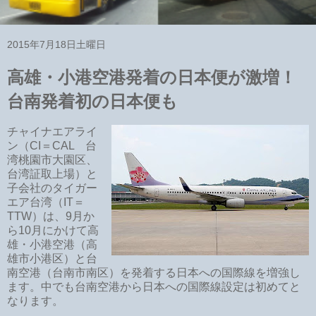
2015年7月18日土曜日
高雄・小港空港発着の日本便が激増！
台南発着初の日本便も
チャイナエアライ
ン（CI＝CAL 台
湾桃園市大園区、
台湾証取上場）と
子会社のタイガー
エア台湾（IT＝
TTW）は、9月か
ら10月にかけて高
雄・小港空港（高
雄市小港区）と台
南空港（台南市南区）を発着する日本への国際線を増強し
ます。中でも台南空港から日本への国際線設定は初めてと
なります。