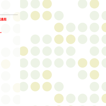
報連相
し