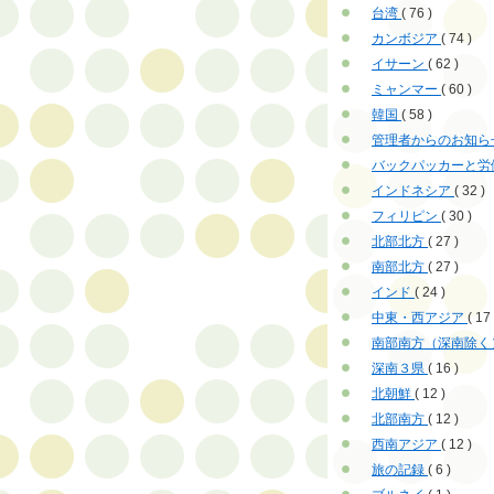
台湾
( 76 )
カンボジア
( 74 )
イサーン
( 62 )
ミャンマー
( 60 )
韓国
( 58 )
管理者からのお知ら
バックパッカーと労
インドネシア
( 32 )
フィリピン
( 30 )
北部北方
( 27 )
南部北方
( 27 )
インド
( 24 )
中東・西アジア
( 17 
南部南方（深南除く
深南３県
( 16 )
北朝鮮
( 12 )
北部南方
( 12 )
西南アジア
( 12 )
旅の記録
( 6 )