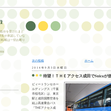
a
止処分を受けたまと
事長が承認していな
の転載は一切お断り
sia
次の投稿
ホーム
2014年9月3日水曜日
待望！ＴＨＥアクセス成田でSuicaが使
ビィートランセホー
ルディングス（千葉
市稲毛区）は、東京
駅と成田国際空港を
結ぶ高速乗合バス
『THEアクセス成