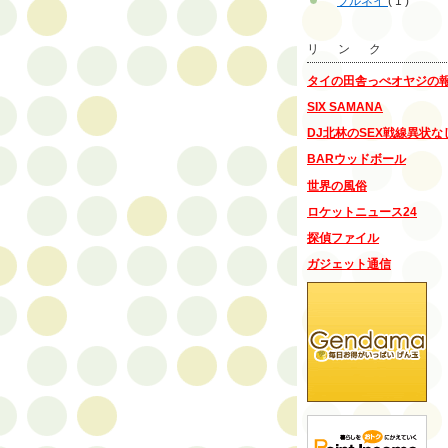
ブルネイ
( 1 )
リ ン ク
タイの田舎っぺオヤジの
SIX SAMANA
DJ北林のSEX戦線異状な
BARウッドボール
世界の風俗
ロケットニュース24
探偵ファイル
ガジェット通信