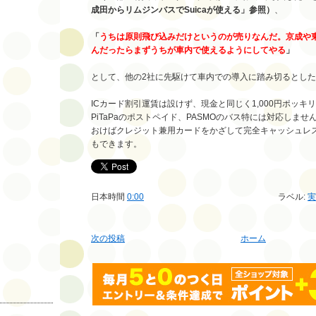
成田からリムジンバスでSuicaが使える」参照）
、
「
うちは原則飛び込みだけというのが売りなんだ。京成や
んだったらまずうちが車内で使えるようにしてやる
」
として、他の2社に先駆けて車内での導入に踏み切るとし
ICカード割引運賃は設けず、現金と同じく1,000円ポッキ
PiTaPaのポストペイド、PASMOのバス特には対応しま
おけばクレジット兼用カードをかざして完全キャッシュレ
もできます。
日本時間
0:00
ラベル:
次の投稿
ホーム