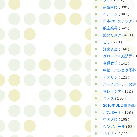
タイ
( 1313 )
実務向け
( 998 )
バンコク
( 801 )
日本の中のアジア
( 
航空業界
( 549 )
旅のリスク
( 459 )
ビザ
( 220 )
活動資金
( 168 )
グローバル経済界
( 
交通政策
( 141 )
中部（バンコク圏外
カオサン
( 123 )
バックパッカーの通
マレーシア
( 112 )
ラオス
( 110 )
2010年UDD軍決戦
(
パスポート
( 108 )
中国大陸
( 108 )
シンガポール
( 83 )
ベトナム
( 77 )