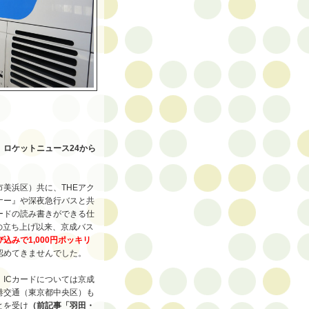
。ロケットニュース24から
美浜区）共に、THEアク
ナー』や深夜急行バスと共
ードの読み書きができる仕
月の立ち上げ以来、京成バス
び込みで1,000円ポッキリ
認めてきませんでした。
ICカードについては京成
港交通（東京都中央区）も
とを受け
（前記事「羽田・