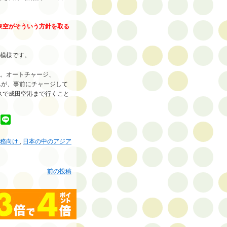
東空がそういう方針を取る
た模様です。
リ。オートチャージ、
せんが、事前にチャージして
スで成田空港まで行くこと
実務向け
,
日本の中のアジア
前の投稿