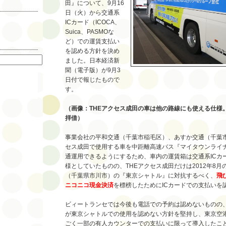
田』について、9月16
日（火）から交通系
ICカード（ICOCA、
Suica、PASMOな
ど）での運賃支払い
索
を認める方針を決め
ました。日本経済新
聞（電子版）が9月3
日付で報じたもので
す。
（画像：THEアクセス成田の車は他の路線にも使える仕様
拝借）
事業会社の平和交通（千葉市稲毛区）、あすか交通（千葉市
セス成田で使用する車を中距離高速バス『マイタウンライ
通運用できるようにするため、車内の運賃箱は交通系ICカ
様としていたものの、THEアクセス成田だけは2012年8
（千葉県市川市）の『東京シャトル』に対抗するべく、
飛
ニコニコ現金決済
を標榜したためにICカードでの支払いを
ビィートランセでは今後も電話での予約は認めないものの、
が東京シャトルでの使用を認めない方針を堅持し、東京空
ごく一部の有人カウンターでの支払いに限って導入したこ