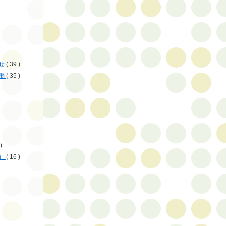
せ
( 39 )
働
( 35 )
)
）
( 16 )