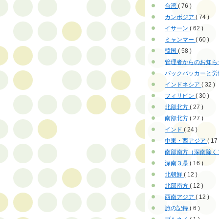
台湾
( 76 )
カンボジア
( 74 )
イサーン
( 62 )
ミャンマー
( 60 )
韓国
( 58 )
管理者からのお知ら
バックパッカーと労
インドネシア
( 32 )
フィリピン
( 30 )
北部北方
( 27 )
南部北方
( 27 )
インド
( 24 )
中東・西アジア
( 17 
南部南方（深南除く
深南３県
( 16 )
北朝鮮
( 12 )
北部南方
( 12 )
西南アジア
( 12 )
旅の記録
( 6 )