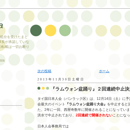
a
止処分を受けたまと
事長が承認していな
の転載は一切お断り
sia
次の投稿
ホーム
2013年11月30日土曜日
『ラムウォン盆踊り』２回連続中止決
タイ国日本人会（バンラック区）は、12月14日（土）に
会最大のイベント
『ラムウォン盆踊り大会』
を中止すると
た。2年に一回、西暦奇数年に開催されることになっています
洪水で中止されており、
2回連続で開催されない
ことになっ
日本人会事務局では