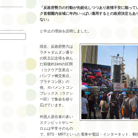
「反政府勢力の行動が先鋭化しつつあり政情不安に陥って
ク首都圏内全域に年内いっぱい適用するとの政府決定もあ
ない」
索
と中止の理由を説明しました。
現在、反政府勢力は
ラチャダムヌン通り
の民主記念塔を挟ん
だ前後約1kmの区間
（コクウア交差点～
パンファ橋交差点、
プラナコン区）の
他、ガバメントコン
プレックス（ラクシ
ー区）で集会を繰り
広げています。
外国人居住者の多い
スクンビットやシー
ロムは平常そのもの
で、BTS・MRTといった電車や電話・インターネット、