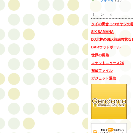
ブルネイ
( 1 )
リ ン ク
タイの田舎っぺオヤジの
SIX SAMANA
DJ北林のSEX戦線異状な
BARウッドボール
世界の風俗
ロケットニュース24
探偵ファイル
ガジェット通信