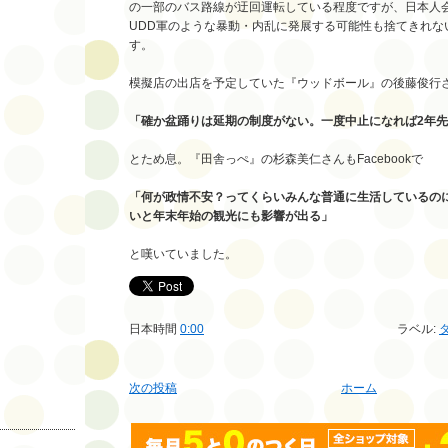
の一部のバス路線が迂回運転している程度ですが、日本人会
UDD軍のような暴動・内乱に発展する可能性も捨てきれな
す。
模擬店の出店を予定していた『ウッドボール』の後藤俊行
「確か盆踊りは延期の制度がない。一度中止になれば2年先
とため息。『田舎っぺ』の杉森美仁さんもFacebookで
「何が政情不安？ってくらいみんな普通に生活しているの
いと年末年始の観光にも影響が出る」
と嘆いていました。
日本時間
0:00
ラベル:
次の投稿
ホーム