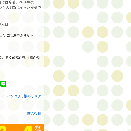
では今後、2010年の
いとの判断に至った模様で
さんは
だ。次は6年ぶりかぁ」
に。早く政治が落ち着かな
タイ
,
バンコク
,
旅のリスク
前の投稿