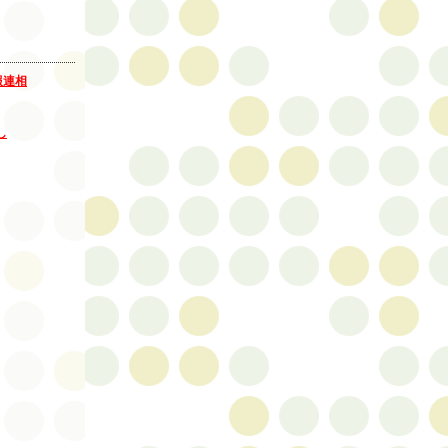
報連相
し