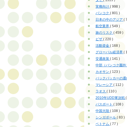
タイ
( 1313 )
実務向け
( 998 )
バンコク
( 801 )
日本の中のアジア
( 
航空業界
( 549 )
旅のリスク
( 459 )
ビザ
( 220 )
活動資金
( 168 )
グローバル経済界
( 
交通政策
( 141 )
中部（バンコク圏外
カオサン
( 123 )
バックパッカーの通
マレーシア
( 112 )
ラオス
( 110 )
2010年UDD軍決戦
(
パスポート
( 108 )
中国大陸
( 108 )
シンガポール
( 83 )
ベトナム
( 77 )