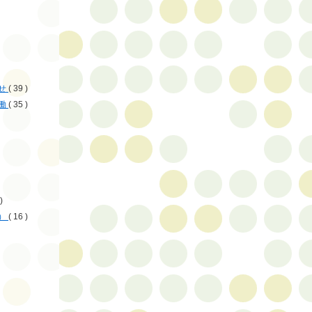
せ
( 39 )
働
( 35 )
)
）
( 16 )