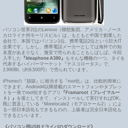
パソコン世界2位のLenovo（聯想集団、アメリカ・ノース
カロライナ州モーリスビル）は、もともと中国で創業した
会社で、本国ではパソコン1位、携帯電話2位という巨大IT
企業です。しかし、携帯電話メーカーとしては海外での知
名度があまりなく、激安で売られることもしばしば。今回
入手した
『Ideaphone A390』
もそんな機種の一つ。タイを
代表するハイパーマーケット『テスコロータス』で、
2,990Bt.（約9,500円）で売られています。
iPhoneの『脱獄』に相当する『root化』は、比較的簡単に
できます。Android4以降搭載のスマートフォンやタブレッ
トを一発でroot化するアプリ
『Framaroot（フレイマルー
ト）』
を落としてきて、インストールして実行すればOK。
既に普及している『Morelocale2（モアロケール2）』によ
る一部日本語化もできるものの、上級者は完全日本語化も
できるといいます。
《パソコン用USBドライバのダウンロード》