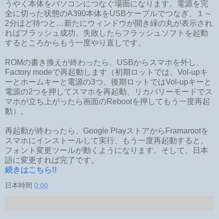
うやく本体をパソコンにつなぐ場面になります。電源を完
全に切った状態のA390本体をUSBケーブルでつなぎ、１～
2分ほど待つと…新たにウィンドウが開き緑の丸が表示され
ればフラッシュ成功。失敗したらフラッシュソフトを起動
するところからもう一度やり直しです。
ROMの書き換えが終わったら、USBからスマホを外し、
Factory modeで再起動します（初期ロットでは、Vol-upキ
ーとホームキーと電源の3つ、後期ロットではVol-upキーと
電源の2つを押してスマホを再起動、リカバリーモードでス
マホが立ち上がったら画面のRebootを押してもう一度再起
動）。
再起動が終わったら、Google PlayストアからFramarootを
スマホに
インストールして実行、もう一度再起動すると、
フォント変更ツールが動くようになります。そして、日本
語に変更すれば完了です。
続きはこちら!!
日本時間
0:00