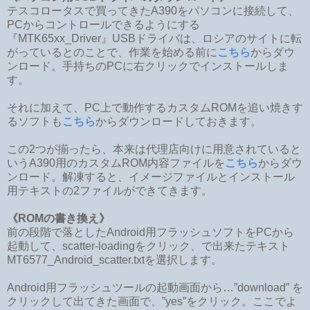
テスコロータスで買ってきたA390をパソコンに接続して、
PCからコントロールできるようにする
『MTK65xx_Driver』USBドライバは、ロシアのサイトに転
がっているとのことで、作業を始める前に
こちら
からダウ
ンロード。
手持ちのPCに右クリックでインストールしま
す。
それに加えて、PC上で動作するカスタムROMを追い焼きす
るソフトも
こちら
からダウンロードしておきます。
この2つが揃ったら、本来は代理店向けに用意されていると
いうA390用のカスタムROM内容ファイルを
こちら
からダウ
ンロード。解凍すると、イメージファイルとインストール
用テキストの2ファイルができてきます。
《ROMの書き換え》
前の段階で落としたAndroid用フラッシュソフトをPCから
起動して、scatter-loadingをクリック、で
出来たテキスト
MT6577_Android_scatter.txtを選択します。
Android用フラッシュツールの起動画面から…”download” を
クリックして出てきた画面で、”yes”をクリック。ここでよ