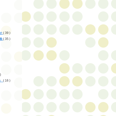
せ
( 39 )
働
( 35 )
)
）
( 16 )