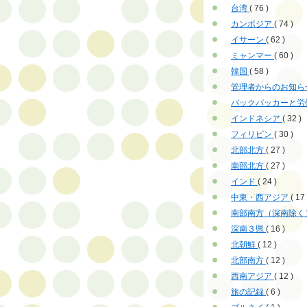
台湾
( 76 )
カンボジア
( 74 )
イサーン
( 62 )
ミャンマー
( 60 )
韓国
( 58 )
管理者からのお知ら
バックパッカーと労
インドネシア
( 32 )
フィリピン
( 30 )
北部北方
( 27 )
南部北方
( 27 )
インド
( 24 )
中東・西アジア
( 17 
南部南方（深南除く
深南３県
( 16 )
北朝鮮
( 12 )
北部南方
( 12 )
西南アジア
( 12 )
旅の記録
( 6 )