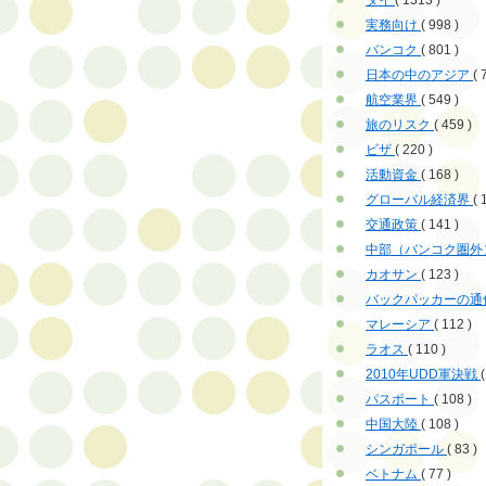
タイ
( 1313 )
実務向け
( 998 )
バンコク
( 801 )
日本の中のアジア
( 
航空業界
( 549 )
旅のリスク
( 459 )
ビザ
( 220 )
活動資金
( 168 )
グローバル経済界
( 
交通政策
( 141 )
中部（バンコク圏外
カオサン
( 123 )
バックパッカーの通
マレーシア
( 112 )
ラオス
( 110 )
2010年UDD軍決戦
(
パスポート
( 108 )
中国大陸
( 108 )
シンガポール
( 83 )
ベトナム
( 77 )