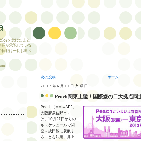
a
止処分を受けたまと
事長が承認していな
の転載は一切お断り
sia
次の投稿
ホーム
2013年6月11日火曜日
Peach関東上陸！国際線の二大拠点同
Peach（MM＝APJ、
大阪府泉佐野市）
は、10月27日からの
冬スケジュールで関
空～成田線に就航す
ることを決定。井上