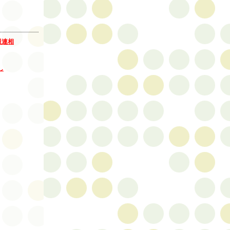
報連相
し