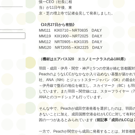
慎一CEO（社長に相
当）が11日午後、東
京・芝の増上寺で記者会見して発表しました。
《10月27日から有効》
索
MM111 KIX0710～NRT0835 DAILY
MM119 KIX1900～NRT2025 DAILY
MM112 NRT0905～KIX1035 DAILY
MM120 NRT2055～KIX2225 DAILY
（機材はエアバス320 エコノミークラスのみ180席）
羽田・成田・伊丹・関空・神戸と5つの空港が絡む首都圏
PeachのようなLCCがなかなか入り込めない基盤が築かれて
社、ANA（NH）とジェットスタージャパン（GK）の親会
～伊丹線で盤石の地位を確立し、スカイマーク（BC）も羽
しています。また羽田～関空線には、スターフライヤー（7
ANAとのコードシェアも行っています。
そんな中で、Peachが成田空港発着を選択したのは、羽田
きないことに加え、成田国際空港会社がLCCに対して有利
因の一つがあるとみられています
（前記事「成田のLCCは
一方で、Peachが関空から成田に発着することは、対首都