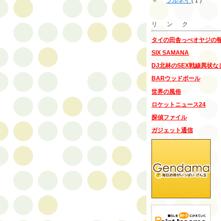
ブルネイ
( 1 )
リ ン ク
タイの田舎っぺオヤジの
SIX SAMANA
DJ北林のSEX戦線異状な
BARウッドボール
世界の風俗
ロケットニュース24
探偵ファイル
ガジェット通信