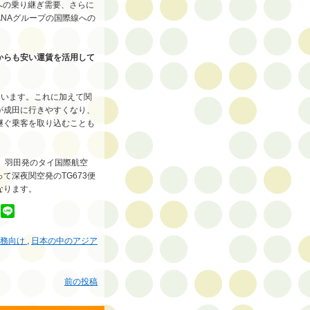
への乗り継ぎ需要、さらに
NAグループの国際線への
からも安い運賃を活用して
ています。これに加えて関
が成田に行きやすくなり、
継ぐ乗客を取り込むことも
、羽田発のタイ国際航空
って深夜関空発のTG673便
なります。
実務向け
,
日本の中のアジア
前の投稿