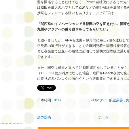
要を開拓することだけでなく、Peach自社便によるその先
は成田を最大のハブとして欧米などの長距離線を展開するA
接続をフォローする狙いもあります。井上CEOは
「関西発のイノベーションで首都圏の空を変えたい。関東
九州やアジアへの乗り継ぎをしてもらいたい」
と述べましたが、ANAも成田～伊丹間に毎日2便を運航し
空発着の選択肢ができることで近畿圏発着の国際線接続客
また夜発便では互いの着地に前泊して翌朝の国際線に乗り
できます。
また、関空は成田と違って24時間運用をしていることから
（TG）661便が満席になった場合、成田をPeach夜便で発
に乗り継ぎバンコクに向かうという選択肢ができるように
日本時間
18:00
ラベル:
タイ
,
航空業界
,
次の投稿
ホーム