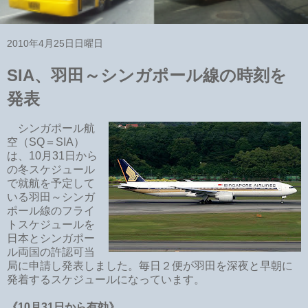
2010年4月25日日曜日
SIA、羽田～シンガポール線の時刻を
発表
シンガポール航
空（SQ＝SIA）
は、10月31日から
の冬スケジュール
で就航を予定して
いる羽田～シンガ
ポール線のフライ
トスケジュールを
日本とシンガポー
ル両国の許認可当
局に申請し発表しました。毎日２便が羽田を深夜と早朝に
発着するスケジュールになっています。
《10月31日から有効》