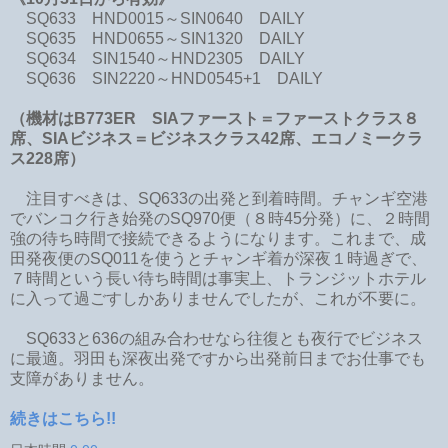
SQ633 HND0015～SIN0640 DAILY
SQ635 HND0655～SIN1320 DAILY
SQ634 SIN1540～HND2305 DAILY
SQ636 SIN2220～HND0545+1 DAILY
（機材はB773ER SIAファースト＝ファーストクラス８
席、SIAビジネス＝ビジネスクラス42席、エコノミークラ
ス228席）
注目すべきは、SQ633の出発と到着時間。チャンギ空港
でバンコク行き始発のSQ970便（８時45分発）に、２時間
強の待ち時間で接続できるようになります。これまで、成
田発夜便のSQ011を使うとチャンギ着が深夜１時過ぎで、
７時間という長い待ち時間は事実上、トランジットホテル
に入って過ごすしかありませんでしたが、これが不要に。
SQ633と636の組み合わせなら往復とも夜行でビジネス
に最適。羽田も深夜出発ですから出発前日までお仕事でも
支障がありません。
続きはこちら!!