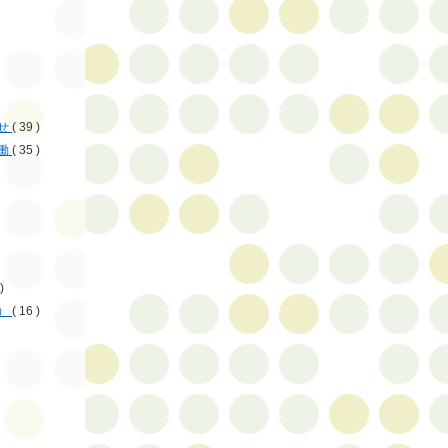
せ
( 39 )
働
( 35 )
)
）
( 16 )