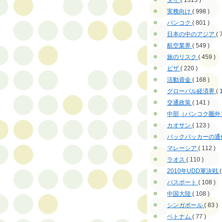
タイ
( 1313 )
実務向け
( 998 )
バンコク
( 801 )
日本の中のアジア
( 
航空業界
( 549 )
旅のリスク
( 459 )
ビザ
( 220 )
活動資金
( 168 )
グローバル経済界
( 
交通政策
( 141 )
中部（バンコク圏外
カオサン
( 123 )
バックパッカーの通
マレーシア
( 112 )
ラオス
( 110 )
2010年UDD軍決戦
(
パスポート
( 108 )
中国大陸
( 108 )
シンガポール
( 83 )
ベトナム
( 77 )