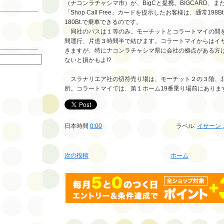
（ナコンラチャシマ市）が、BigCと提携。BIGCARD、
「Shop Call Free」カードを提示したお客様は、通常198
180Bt.で乗車できるのです。
同社のバスは１等のみ。モーチットとコラートマイの間を、
間運行、片道３時間半で結びます。コラートマイからはイ
索
きますが、特にナコンラチャシマ県に会社の拠点がある方は、
ないと損かもよ!?
スラナリエア社の切符売り場は、モーチット２の３階、北東
所。コラートマイでは、第１ホーム19番乗り場前にありま
日本時間
0:00
ラベル:
イサーン
次の投稿
ホーム