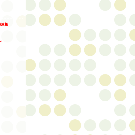
報連相
し