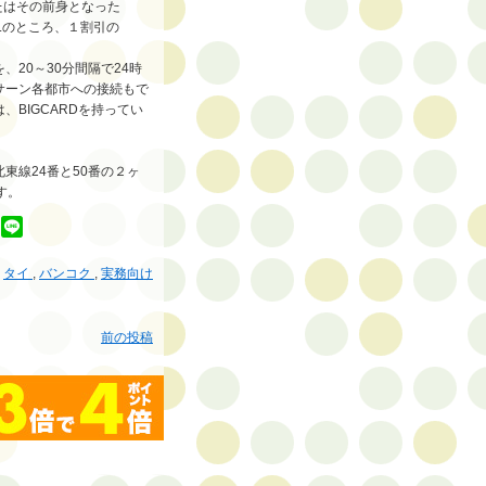
またはその前身となった
Bt.のところ、１割引の
20～30分間隔で24時
サーン各都市への接続もで
BIGCARDを持ってい
線24番と50番の２ヶ
す。
,
タイ
,
バンコク
,
実務向け
前の投稿