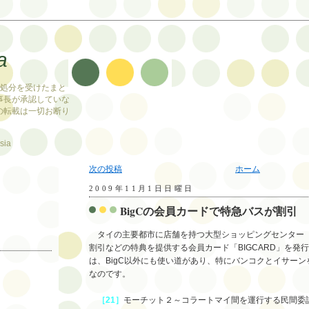
a
止処分を受けたまと
事長が承認していな
の転載は一切お断り
sia
次の投稿
ホーム
2009年11月1日日曜日
BigCの会員カードで特急バスが割引
タイの主要都市に店舗を持つ大型ショッピングセンター「B
割引などの特典を提供する会員カード「BIGCARD」を発
は、BigC以外にも使い道があり、特にバンコクとイサー
なのです。
［21］
モーチット２～コラートマイ間を運行する民間委