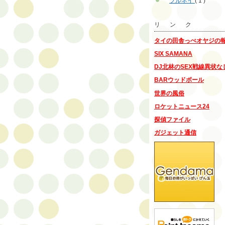
ブルネイ
( 1 )
リ ン ク
タイの田舎っぺオヤジの
SIX SAMANA
DJ北林のSEX戦線異状な
BARウッドボール
世界の風俗
ロケットニュース24
探偵ファイル
ガジェット通信