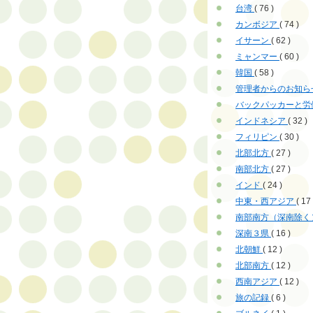
台湾
( 76 )
カンボジア
( 74 )
イサーン
( 62 )
ミャンマー
( 60 )
韓国
( 58 )
管理者からのお知ら
バックパッカーと労
インドネシア
( 32 )
フィリピン
( 30 )
北部北方
( 27 )
南部北方
( 27 )
インド
( 24 )
中東・西アジア
( 17 
南部南方（深南除く
深南３県
( 16 )
北朝鮮
( 12 )
北部南方
( 12 )
西南アジア
( 12 )
旅の記録
( 6 )