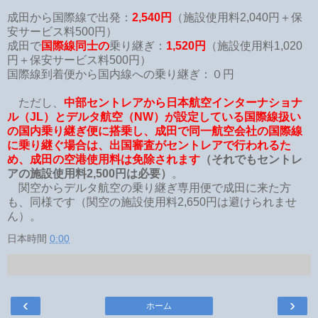
成田から国際線で出発：
2,540円
（施設使用料2,040円＋保
安サービス料500円）
成田で
国際線同士の
乗り継ぎ：
1,520円
（施設使用料1,020
円＋保安サービス料500円）
国際線到着便から国内線への乗り継ぎ：０円
ただし、
中部セントレアから日本航空インターナショナ
ル（JL）とデルタ航空（NW）が設定している国際線扱い
の国内乗り継ぎ便に搭乗し、成田で同一航空会社の国際線
に乗り継ぐ場合は、出国審査がセントレアで行われるた
め、成田の空港使用料は免除されます
（それでもセントレ
アの施設使用料2,500円は必要）
。
関空からデルタ航空の乗り継ぎ専用便で成田に来た方
も、同様です（関空の施設使用料2,650円は避けられませ
ん）。
日本時間
0:00
‹
›
ホーム