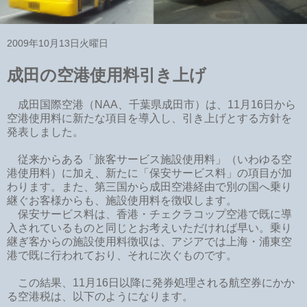
2009年10月13日火曜日
成田の空港使用料引き上げ
成田国際空港（NAA、千葉県成田市）は、11月16日から
空港使用料に新たな項目を導入し、引き上げとする方針を
発表しました。
従来からある「旅客サービス施設使用料」（いわゆる空
港使用料）に加え、新たに「保安サービス料」の項目が加
わります。また、第三国から成田空港経由で別の国へ乗り
継ぐお客様からも、施設使用料を徴収します。
保安サービス料は、香港・チェクラコップ空港で既に導
入されているものと同じとお考えいただければ早い。乗り
継ぎ客からの施設使用料徴収は、アジアでは上海・浦東空
港で既に行われており、それに次ぐものです。
この結果、11月16日以降に発券処理される航空券にかか
る空港税は、以下のようになります。