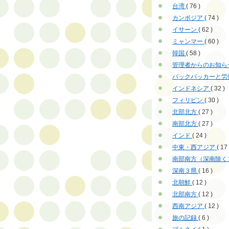
台湾
( 76 )
カンボジア
( 74 )
イサーン
( 62 )
ミャンマー
( 60 )
韓国
( 58 )
管理者からのお知ら
バックパッカーと労
インドネシア
( 32 )
フィリピン
( 30 )
北部北方
( 27 )
南部北方
( 27 )
インド
( 24 )
中東・西アジア
( 17 
南部南方（深南除く
深南３県
( 16 )
北朝鮮
( 12 )
北部南方
( 12 )
西南アジア
( 12 )
旅の記録
( 6 )