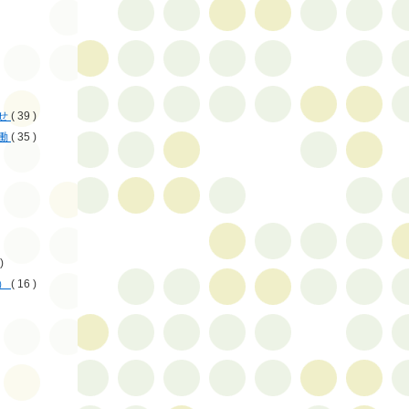
せ
( 39 )
働
( 35 )
)
）
( 16 )