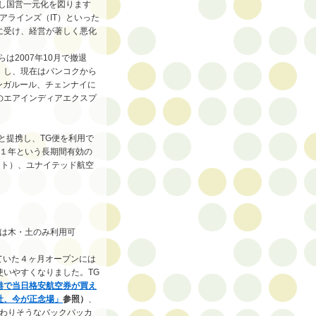
し国営一元化を図ります
アラインズ（IT）といった
に受け、経営が著しく悪化
は2007年10月で撤退
）
し、現在はバンコクから
ンガルール、チェンナイに
のエアインディアエクスプ
と提携し、TG便を利用で
も１年という長期間有効の
スト）、ユナイテッド航空
空券では木・土のみ利用可
ていた４ヶ月オープンには
いやすくなりました。TG
港で当日格安航空券が買え
社、今が正念場」
参照）
、
変わりそうなバックパッカ