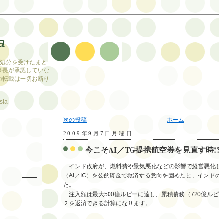
a
止処分を受けたまと
事長が承認していな
の転載は一切お断り
sia
次の投稿
ホーム
2009年9月7日月曜日
今こそAI／TG提携航空券を見直す時!
インド政府が、燃料費や景気悪化などの影響で経営悪化
（AI／IC）を公的資金で救済する意向を固めたと、インド
た。
注入額は最大500億ルピーに達し、累積債務（720億ルピ
２を返済できる計算になります。