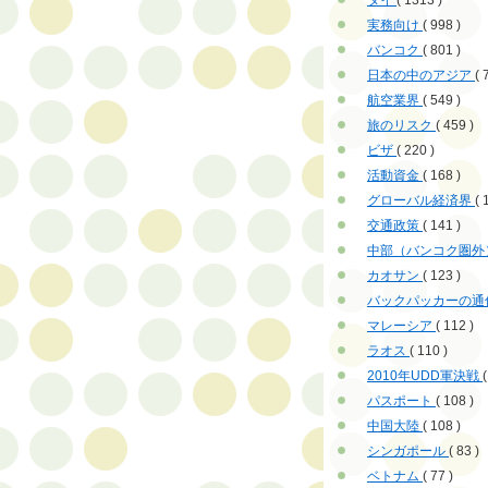
タイ
( 1313 )
実務向け
( 998 )
バンコク
( 801 )
日本の中のアジア
( 
航空業界
( 549 )
旅のリスク
( 459 )
ビザ
( 220 )
活動資金
( 168 )
グローバル経済界
( 
交通政策
( 141 )
中部（バンコク圏外
カオサン
( 123 )
バックパッカーの通
マレーシア
( 112 )
ラオス
( 110 )
2010年UDD軍決戦
(
パスポート
( 108 )
中国大陸
( 108 )
シンガポール
( 83 )
ベトナム
( 77 )