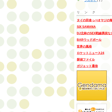
ブルネイ
( 1 )
リ ン ク
タイの田舎っぺオヤジの
SIX SAMANA
DJ北林のSEX戦線異状な
BARウッドボール
世界の風俗
ロケットニュース24
探偵ファイル
ガジェット通信