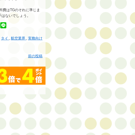
燃料費はTGのそれに準じま
手はないでしょう。
,
タイ
,
航空業界
,
実務向け
前の投稿