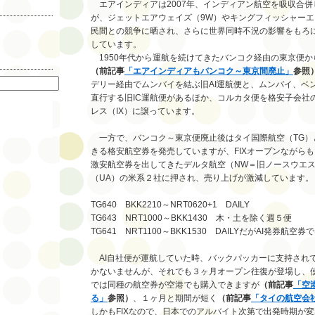
エアインディアは2007年、インディアン航空を吸収合併
が、ジェットエアウェイズ（9W）やキングフィッシャーエ
民間との競争に晒され、さらに世界同時不況の影響をもろ
しています。
1950年代から運航を続けてきたバンコク経由の東京便から
索
（前記事
「エアインディアもバンコク～東京間廃止」
参照
デリー経由でムンバイを結ぶ旧AI運航便と、ムンバイ、ベ
直行する旧IC運航便があるほか、コルカタ便を格安子会社
レス（IX）に譲っています。
一方で、バンコク～東京便廃止後はタイ国際航空（TG）
きる格安航空券を発売していますが、FIXオープンながら
激安航空券を出してきたデルタ航空（NW＝旧ノースウエ
（UA）の米系２社に押され、売り上げが激減しています。
TG640 BKK2210～NRT0620+1 DAILY
TG643 NRT1000～BKK1430 木・土を除く週５便
TG641 NRT1100～BKK1530 DAILYだがAI発券航
AI自社便が運航していた時、バックパッカーに支持され
かないませんが、それでも３ヶ月オープン往復が登場し、使
では同種の航空券が空港でも購入できますが
（前記事
「空
る」
参照）
、１ヶ月と期間が短く
（前記事
「タイの航空会
しかもFIXなので、日本でのアルバイト次第で出発時期が