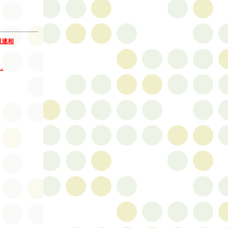
報連相
し