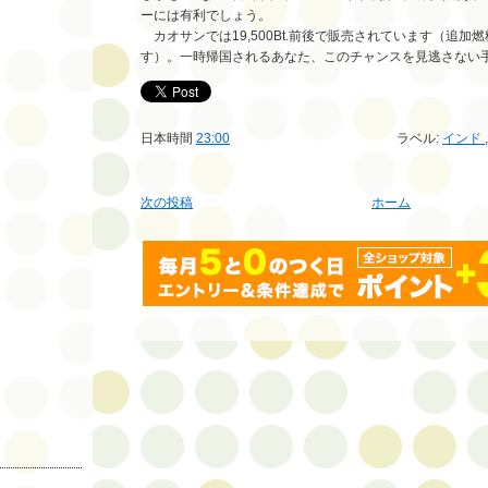
ーには有利でしょう。
カオサンでは19,500Bt.前後で販売されています（追加
す）。一時帰国されるあなた、このチャンスを見逃さない
日本時間
23:00
ラベル:
インド
次の投稿
ホーム