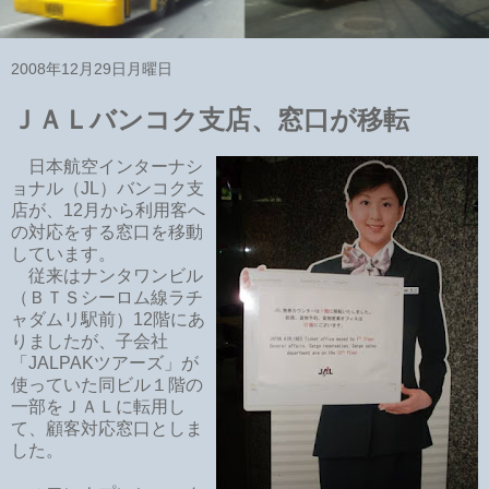
2008年12月29日月曜日
ＪＡＬバンコク支店、窓口が移転
日本航空インターナシ
ョナル（JL）バンコク支
店が、12月から利用客へ
の対応をする窓口を移動
しています。
従来はナンタワンビル
（ＢＴＳシーロム線ラチ
ャダムリ駅前）12階にあ
りましたが、子会社
「JALPAKツアーズ」が
使っていた同ビル１階の
一部をＪＡＬに転用し
て、顧客対応窓口としま
した。