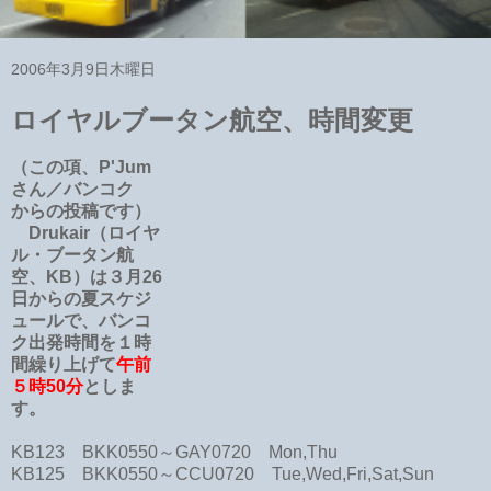
2006年3月9日木曜日
ロイヤルブータン航空、時間変更
（この項、P'Jum
さん／バンコク
からの投稿です）
Drukair（ロイヤ
ル・ブータン航
空、KB）は３月26
日からの夏スケジ
ュールで、バンコ
ク出発時間を１時
間繰り上げて
午前
５時50分
としま
す。
KB123 BKK0550～GAY0720 Mon,Thu
KB125 BKK0550～CCU0720 Tue,Wed,Fri,Sat,Sun