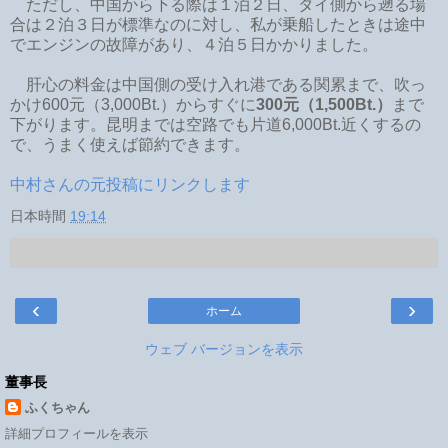
ただし、中国から下る際は１泊２日、タイ側から遡る場
合は２泊３日が標準なのに対し、私が乗船したときは途中
でエンジンの故障があり、４泊５日かかりました。
肝心の料金は中国側の受け入れ港である関累まで、吹っ
かけ600元（3,000Bt.）からすぐに
300元（1,500Bt.）
まで
下がります。昆明までは空路でも片道6,000Bt.近くするの
で、うまく使えば節約できます。
中村さんの元投稿にリンクします
日本時間
19:14
‹
›
ホーム
ウェブ バージョンを表示
董事長
ふくちゃん
詳細プロフィールを表示