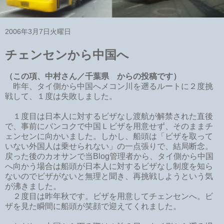
2006年3月7日火曜日
チェンセンから中国へ
（この項、中村さん／千葉県 からの投稿です）
昨年、タイ側から中国へメコン川を遡るルートに２度挑
戦して、１度は失敗しました。
１度目は日本人に対するビザなし渡航が解禁された直後
で、事前にバンコクで中国Ｌビザを用意せず、そのままチ
ェンセンに向かいました。しかし、船頭は「ビザを取って
いない外国人は乗せられない」の一点張りで、結局断念。
戻った後のカオサンで当Blog管理者から、タイ側から中国
へ向かう場合は船頭が日本人に対するビザなし制度を知ら
ないのでビザがないと無理と聞き、再挑戦しようという気
が沸きました。
２度目は昨年秋です。ビザを用意してチェンセンへ。ビ
ザを見た瞬間に船頭が笑顔で迎えてくれました。