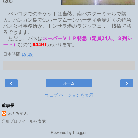
6:00
バンコクでのチケットは当然、南バスターミナルで購
入。パンガン島ではハーフムーンパーティ会場近くの特急
バス公社事務所か、トンサラ港のラジャフェリー桟橋で発
券できます。
ただし、バスは
スーパーＶＩＰ特急（定員24人、３列シ
ート）
なので
844Bt.
かかります。
日本時間
19:29
‹
›
ホーム
ウェブ バージョンを表示
董事長
ふくちゃん
詳細プロフィールを表示
Powered by
Blogger
.