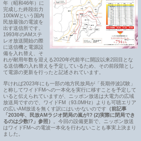
年（昭和46年）に
完成した終段出力
100kWという国内
民放最強の電波を
出す送信所です。
1993年のAMステ
レオ放送開始の際
に送信機と電源設
備を入れ替え、そ
れが耐用年数を迎える2020年代前半に開設以来2回目とな
る送信機の入れ替えを予定しているため、その前段階とし
て電源の更新を行ったと記述されています。
早ければ2023年にも一部の地方民放局が「長期停波試験」
と称してワイドFMへの一本化を実行に移すことを予定して
いると伝えられていますが、ニッポン放送は大電力の広域
放送局ですので、ワイドFM（93.0MHz）よりも可聴エリア
の広いAM放送を無くす訳にはいかないのです
（前記事
「2030年、民放AMラジオ閉局の嵐が!? (2)実際に閉局でき
るのは少数!?」参照）
。今回の設備更新で、ニッポン放送
はワイドFMへの電波一本化を行わないことも事実上決まり
ました。