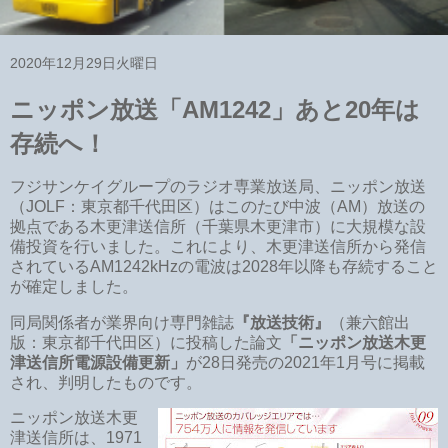
2020年12月29日火曜日
ニッポン放送「AM1242」あと20年は
存続へ！
フジサンケイグループのラジオ専業放送局、ニッポン放送
（JOLF：東京都千代田区）はこのたび中波（AM）放送の
拠点である木更津送信所（千葉県木更津市）に大規模な設
備投資を行いました。これにより、木更津送信所から発信
されているAM1242kHzの電波は2028年以降も存続すること
が確定しました。
同局関係者が業界向け専門雑誌
『放送技術』
（兼六館出
版：東京都千代田区）に投稿した論文
「ニッポン放送木更
津送信所電源設備更新」
が28日発売の2021年1月号に掲載
され、判明したものです。
ニッポン放送木更
津送信所は、1971