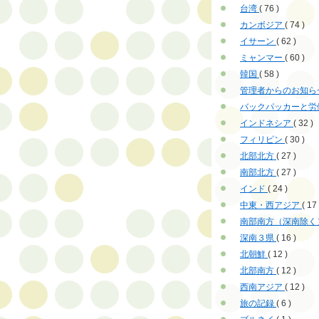
台湾
( 76 )
カンボジア
( 74 )
イサーン
( 62 )
ミャンマー
( 60 )
韓国
( 58 )
管理者からのお知ら
バックパッカーと労
インドネシア
( 32 )
フィリピン
( 30 )
北部北方
( 27 )
南部北方
( 27 )
インド
( 24 )
中東・西アジア
( 17 
南部南方（深南除く
深南３県
( 16 )
北朝鮮
( 12 )
北部南方
( 12 )
西南アジア
( 12 )
旅の記録
( 6 )