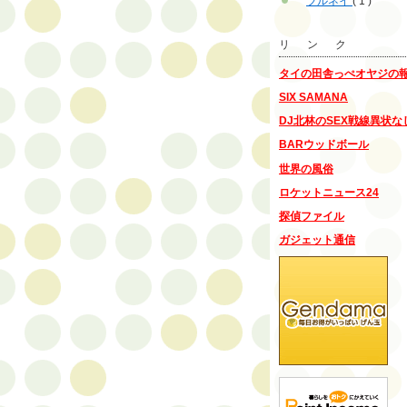
ブルネイ
( 1 )
リ ン ク
タイの田舎っぺオヤジの
SIX SAMANA
DJ北林のSEX戦線異状な
BARウッドボール
世界の風俗
ロケットニュース24
探偵ファイル
ガジェット通信