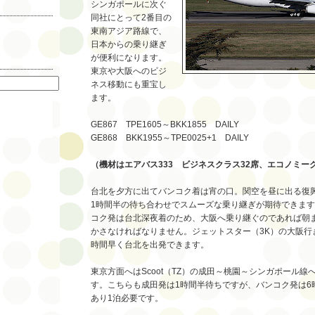
シンガポールに次ぐ
同社にとって2番目の
東南アジア路線で、
日本からの乗り継ぎ
が便利になります。
索
東京や大阪へのビジ
ネス移動にも重宝し
ます。
GE867 TPE1605～BKK1855 DAILY
GE868 BKK1955～TPE0025+1 DAILY
（機材はエアバス333 ビジネスクラス32席、エコノミーク
台北を夕方に出てバンコク着は宵の口。関空を昼に出る復
1時間半の待ち合わせでスムーズな乗り継ぎが期待できま
コク発は台北深夜着のため、大阪へ乗り継ぐのであれば朝
かさなければなりません。ジェットスター（3K）の大阪行
時間早く台北を出発できます。
東京方面へはScoot（TZ）の成田～桃園～シンガポール
す。こちらも成田発は1時間半待ちですが、バンコク発は6
あり1泊必要です。