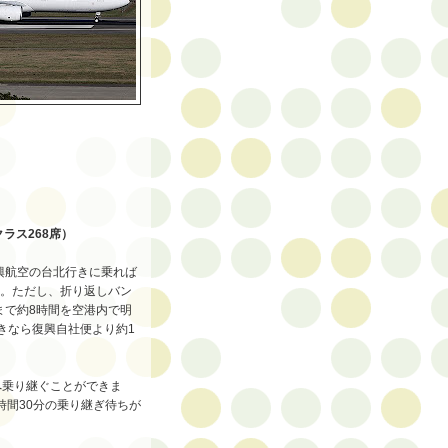
ラス268席）
興航空の台北行きに乗れば
す。ただし、折り返しバン
まで約8時間を空港内で明
きなら復興自社便より約1
線へ乗り継ぐことができま
時間30分の乗り継ぎ待ちが