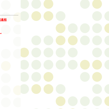
報連相
し