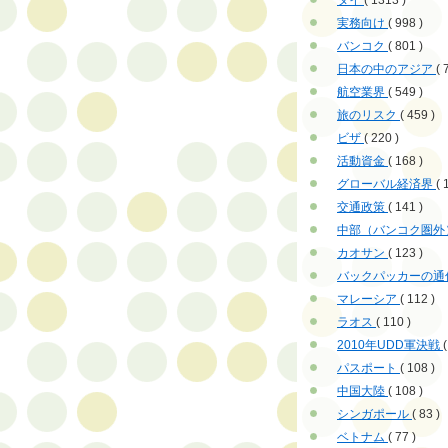
タイ
( 1313 )
実務向け
( 998 )
バンコク
( 801 )
日本の中のアジア
( 
航空業界
( 549 )
旅のリスク
( 459 )
ビザ
( 220 )
活動資金
( 168 )
グローバル経済界
( 
交通政策
( 141 )
中部（バンコク圏外
カオサン
( 123 )
バックパッカーの通
マレーシア
( 112 )
ラオス
( 110 )
2010年UDD軍決戦
(
パスポート
( 108 )
中国大陸
( 108 )
シンガポール
( 83 )
ベトナム
( 77 )