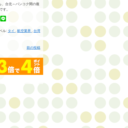
ら、台北～バンコク間の復
です。
ベル:
タイ
,
航空業界
,
台湾
前の投稿