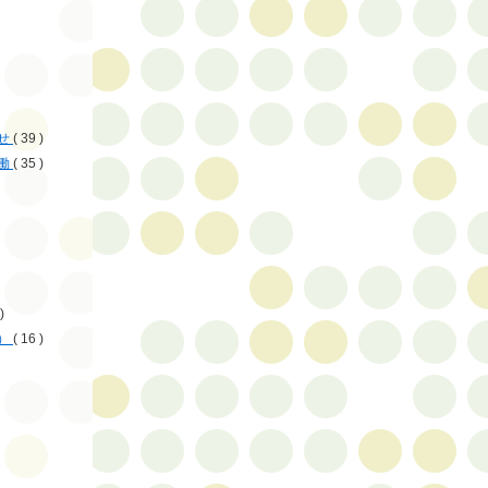
せ
( 39 )
働
( 35 )
)
）
( 16 )