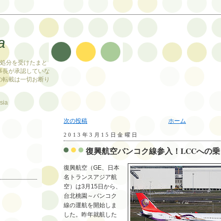
a
止処分を受けたまと
事長が承認していな
の転載は一切お断り
sia
次の投稿
ホーム
2013年3月15日金曜日
復興航空バンコク線参入！LCCへの
復興航空（GE、日本
名トランスアジア航
空）は3月15日から、
台北桃園～バンコク
線の運航を開始しま
した。昨年就航した