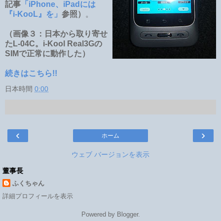
記事
「iPhone、iPadには
『i-KooL』を」
参照）
。
（画像３：日本から取り寄せ
たL-04C。i-Kool Real3Gの
SIMで正常に動作した）
続きはこちら!!
日本時間
0:00
‹
›
ホーム
ウェブ バージョンを表示
董事長
ふくちゃん
詳細プロフィールを表示
Powered by
Blogger
.