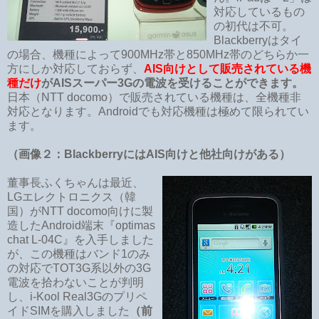
対応しているもの
の初代は不可。
Blackberryはタイ
の場合、機種によって900MHz帯と850MHz帯のどちらか一
方にしか対応しておらず、
AIS向けとして販売されている機
種だけ
がAISスーパー3Gの電波を受けることができます。
日本（NTT docomo）で販売されている機種は、全機種非
対応となります。Androidでも対応機種は極めて限られてい
ます。
（画像２：BlackberryにはAIS向けと他社向けがある）
董事長ふくちゃんは最近、
LGエレクトロニクス（韓
国）がNTT docomo向けに製
造したAndroid端末『optimas
chat L-04C』を入手しました
が、この機種はバンド1のみ
の対応でTOT3G系以外の3G
電波を拾わないことが判明
し、i-Kool Real3Gのプリペ
イドSIMを購入しました
（前