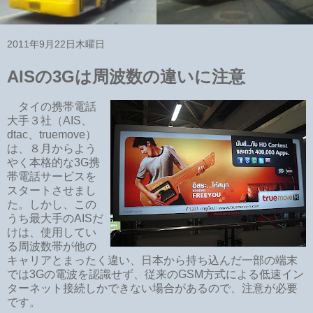
2011年9月22日木曜日
AISの3Gは周波数の違いに注意
タイの携帯電話
大手３社（AIS、
dtac、truemove）
は、８月からよう
やく本格的な3G携
帯電話サービスを
スタートさせまし
た。しかし、この
うち最大手のAISだ
けは、使用してい
る周波数帯が他の
キャリアとまったく違い、日本から持ち込んだ一部の端末
では3Gの電波を認識せず、従来のGSM方式による低速イン
ターネット接続しかできない場合があるので、注意が必要
です。