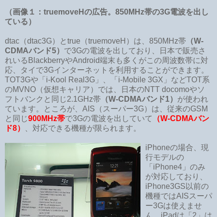
（画像１：truemoveHの広告。850MHz帯の3G電波を出し
ている）
dtac（dtac3G）とtrue（truemoveH）は、850MHz帯
（W-
CDMAバンド5）
で3Gの電波を出しており、日本で販売さ
れいるBlackberryやAndroid端末も多くがこの周波数帯に対
応、タイで3Gインターネットを利用することができます。
TOT3Gや「i-Kool Real3G」、「i-Mobile 3GX」などTOT系
のMVNO（仮想キャリア）では、日本のNTT docomoやソ
フトバンクと同じ2.1GHz帯
（W-CDMAバンド1）
が使われ
ています。ところが、AIS（スーパー3G）は、従来のGSM
と同じ
900MHz帯
で3Gの電波を出していて
（W-CDMAバン
ド8）
、対応できる機種が限られます。
iPhoneの場合、現
行モデルの
「iPhone4」のみ
が対応しており、
iPhone3GS以前の
機種ではAISスーパ
ー3Gは使えませ
ん。iPadは「2」は