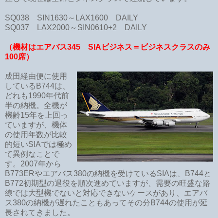
SQ038 SIN1630～LAX1600 DAILY
SQ037 LAX2000～SIN0610+2 DAILY
（機材はエアバス345 SIAビジネス＝
ビジネスクラスのみ
100席）
成田経由便に使用
しているB744は、
どれも1990年代前
半の納機。全機が
機齢15年を上回っ
ていますが、機体
の使用年数が比較
的短いSIAでは極め
て異例なことで
す。2007年から
B773ERやエアバス380の納機を受けているSIAは、B744と
B772初期型の退役を順次進めていますが、需要の旺盛な路
線では大型機でないと対応できないケースがあり、エアバ
ス380の納機が遅れたこともあってその分B744の使用が延
長されてきました。