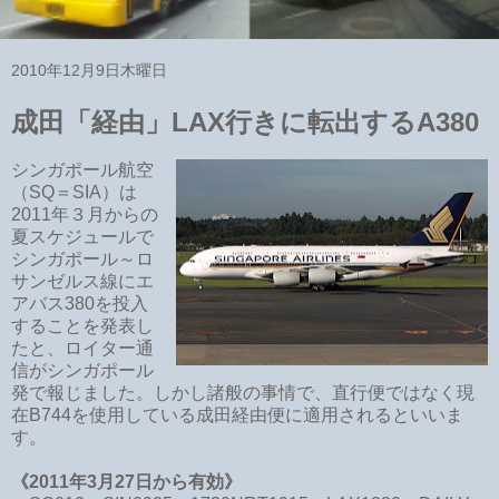
2010年12月9日木曜日
成田「経由」LAX行きに転出するA380
シンガポール航空
（SQ＝SIA）は
2011年３月からの
夏スケジュールで
シンガポール～ロ
サンゼルス線にエ
アバス380を投入
することを発表し
たと、ロイター通
信がシンガポール
発で報じました。しかし諸般の事情で、直行便ではなく現
在B744を使用している成田経由便に適用されるといいま
す。
《2011年3月27日から有効》