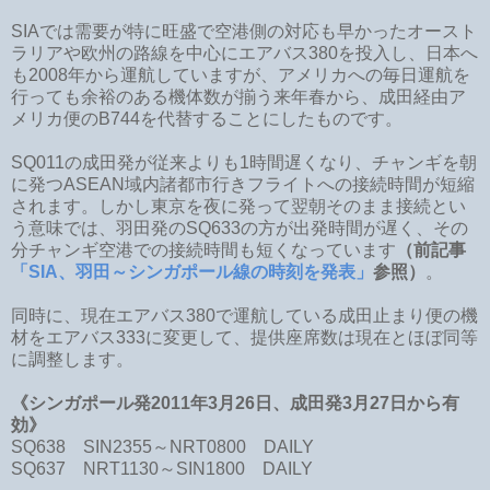
SIAでは需要が特に旺盛で空港側の対応も早かったオースト
ラリアや欧州の路線を中心にエアバス380を投入し、日本へ
も2008年から運航していますが、アメリカへの毎日運航を
行っても余裕のある機体数が揃う来年春から、成田経由ア
メリカ便のB744を代替することにしたものです。
SQ011の成田発が従来よりも1時間遅くなり、チャンギを朝
に発つASEAN域内諸都市行きフライトへの接続時間が短縮
されます。しかし東京を夜に発って翌朝そのまま接続とい
う意味では、羽田発のSQ633の方が出発時間が遅く、その
分チャンギ空港での接続時間も短くなっています
（前記事
「SIA、羽田～シンガポール線の時刻を発表」
参照）
。
同時に、現在エアバス380で運航している成田止まり便の機
材をエアバス333に変更して、提供座席数は現在とほぼ同等
に調整します。
《シンガポール発2011年3月26日、成田発3月27日から有
効》
SQ638 SIN2355～NRT0800 DAILY
SQ637 NRT1130～SIN1800 DAILY