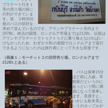
プラテート行き１
等の売り場の前に
行列ができていま
す。皆、３時30分
発のバスの切符を
求めて並んでいるのです。アランヤプラテート市内まで
207Bt.、終点の国境、ロンクルア市場までは212Bt.。以前は
アランヤプラテートでトゥクトゥクに乗り換えなければい
けなかったため、わずか５Bt.の差額でロンクルアまで直行
できるようになったのは旅行者にとって大きな前進です。
（画像１：モーチット２の切符売り場。ロンクルアまで
212Bt.とある）
バスは発車15分
ほど前に入線。早
朝発だというのに
あっという間に満
員になって発車し
ます。見渡すと、
いかにも欧米系と
いうのカップルが