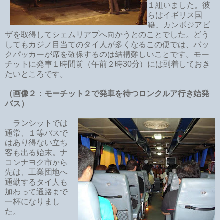
１組いました。彼
らはイギリス国
籍。カンボジアビ
ザを取得してシェムリアプへ向かうとのことでした。どう
してもカジノ目当てのタイ人が多くなるこの便では、バッ
クパッカーが席を確保するのは結構難しいことです。モー
チットに発車１時間前（午前２時30分）には到着しておき
たいところです。
（画像２：モーチット２で発車を待つロンクルア行き始発
バス）
ランシットでは
通常、１等バスで
はあり得ない立ち
客も出る始末。ナ
コンナヨク市から
先は、工業団地へ
通勤するタイ人も
加わって通路まで
一杯になりまし
た。