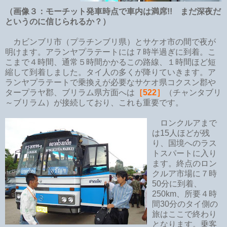
（画像３：モーチット発車時点で車内は満席!! まだ深夜だ
というのに信じられるか？）
カビンブリ市（プラチンブリ県）とサケオ市の間で夜が
明けます。アランヤプラテートには７時半過ぎに到着。こ
こまで４時間、通常５時間かかるこの路線、１時間ほど短
縮して到着しました。タイ人の多くが降りていきます。ア
ランヤプラテートで乗換えが必要なサケオ県コクスン郡や
タープラヤ郡、ブリラム県方面へは
［522］
（チャンタブリ
～ブリラム）が接続しており、これも重要です。
ロンクルアまで
は15人ほどが残
り、国境へのラス
トスパートに入り
ます。終点のロン
クルア市場に７時
50分に到着、
250km、所要４時
間30分のタイ側の
旅はここで終わり
となります。乗客