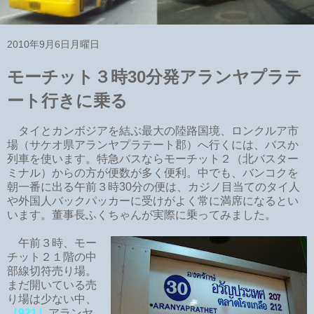
2010年9月6日月曜日
モーチット３時30分発アランヤプラテ
ート行きに乗る
タイとカンボジアを結ぶ最大の陸路国境、ロンクルア市
場（サケオ県アランヤプラテート郡）へ行くには、バスか
列車を使います。特急バスならモーチット２（北バスター
ミナル）からの方が便数が多く便利。中でも、バンコクを
朝一番に出る午前３時30分の便は、カジノ目当てのタイ人
や外国人バックパッカーに受けがよく常に満席になるとい
います。董事長ふくちゃんが実際に乗ってみました。
午前３時、モー
チット２１階の中
部線切符売り場。
まだ開いている売
り場は少ない中、
［921］
アランヤ