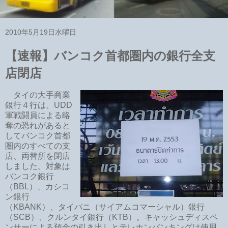
2010年5月19日水曜日
【速報】バンコク首都圏内の銀行全支
店閉店
タイの大手商業
銀行４行は、UDD
軍戦闘員による略
奪の恐れがあると
してバンコク首都
圏内のすべての支
店、両替所を閉店
しました。対象は
バンコク銀行
（BBL）、カシコ
ン銀行
（KBANK）、タイパニ（サイアムコマーシャル）銀行
（SCB）、クルンタイ銀行（KTB）。キャッシュディスペ
ンサーによる預金の引き出しとテレホンバンキングは使用