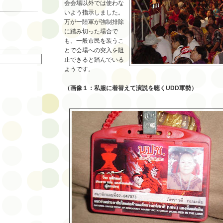
会会場以外では使わな
いよう指示しました。
万が一陸軍が強制排除
に踏み切った場合で
も、一般市民を装うこ
索
とで会場への突入を阻
止できると踏んでいる
ようです。
（画像１：私服に着替えて演説を聴くUDD軍勢）