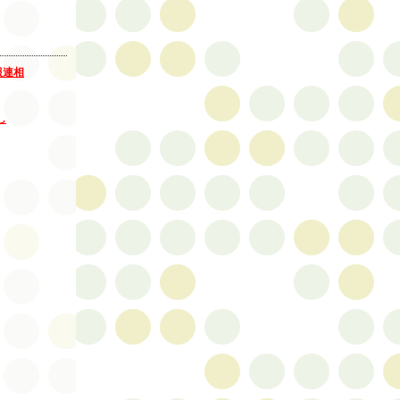
報連相
し