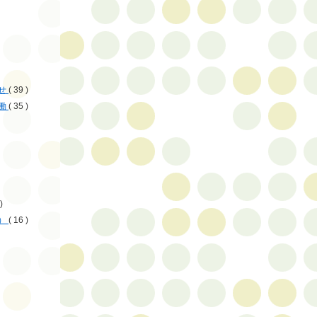
せ
( 39 )
働
( 35 )
)
）
( 16 )