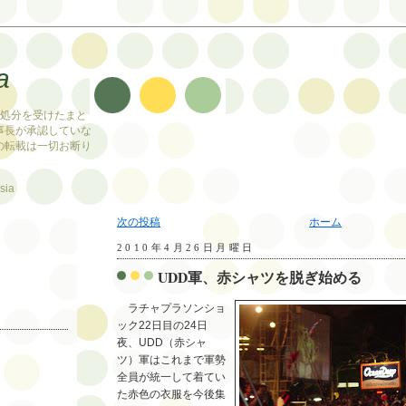
a
止処分を受けたまと
事長が承認していな
の転載は一切お断り
sia
次の投稿
ホーム
2010年4月26日月曜日
UDD軍、赤シャツを脱ぎ始める
ラチャプラソンショ
ック22日目の24日
夜、UDD（赤シャ
ツ）軍はこれまで軍勢
全員が統一して着てい
た赤色の衣服を今後集