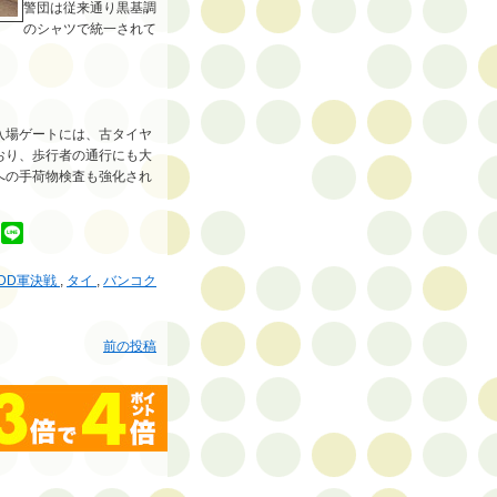
警団は従来通り黒基調
のシャツで統一されて
入場ゲートには、古タイヤ
おり、歩行者の通行にも大
への手荷物検査も強化され
UDD軍決戦
,
タイ
,
バンコク
前の投稿