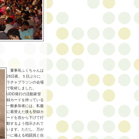
董事長ふくちゃんは
26日夜、５日ぶりに
ラチャプラソンの会場
で取材しました。
UDD発行の活動家登
録カードを持っている
一般参加者には、私服
に着替えた後も登録カ
ードを首から下げて行
動するよう指示されて
います。ただし、万が
一に備える戦闘員と自