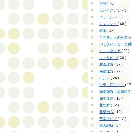
台湾
( 76 )
カンボジア
( 74 )
イサーン
( 62 )
ミャンマー
( 60 )
韓国
( 58 )
管理者からのお知ら
バックパッカーと労
インドネシア
( 32 )
フィリピン
( 30 )
北部北方
( 27 )
南部北方
( 27 )
インド
( 24 )
中東・西アジア
( 17 
南部南方（深南除く
深南３県
( 16 )
北朝鮮
( 12 )
北部南方
( 12 )
西南アジア
( 12 )
旅の記録
( 6 )