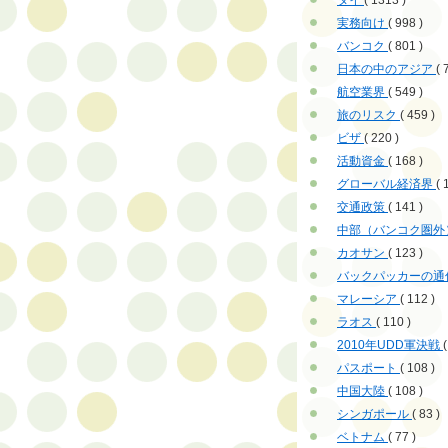
タイ
( 1313 )
実務向け
( 998 )
バンコク
( 801 )
日本の中のアジア
( 
航空業界
( 549 )
旅のリスク
( 459 )
ビザ
( 220 )
活動資金
( 168 )
グローバル経済界
( 
交通政策
( 141 )
中部（バンコク圏外
カオサン
( 123 )
バックパッカーの通
マレーシア
( 112 )
ラオス
( 110 )
2010年UDD軍決戦
(
パスポート
( 108 )
中国大陸
( 108 )
シンガポール
( 83 )
ベトナム
( 77 )