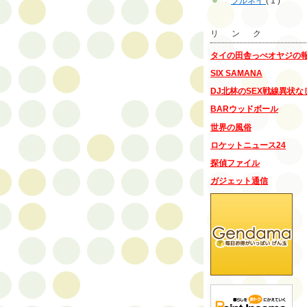
ブルネイ
( 1 )
リ ン ク
タイの田舎っぺオヤジの
SIX SAMANA
DJ北林のSEX戦線異状な
BARウッドボール
世界の風俗
ロケットニュース24
探偵ファイル
ガジェット通信