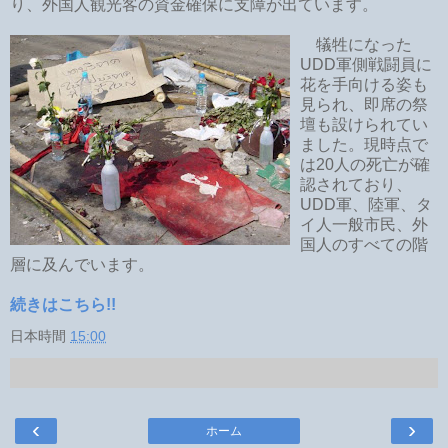
り、外国人観光客の資金確保に支障が出ています。
犠牲になった
UDD軍側戦闘員に
花を手向ける姿も
見られ、即席の祭
壇も設けられてい
ました。現時点で
は20人の死亡が確
認されており、
UDD軍、陸軍、タ
イ人一般市民、外
国人のすべての階
層に及んでいます。
続きはこちら!!
日本時間
15:00
‹
›
ホーム