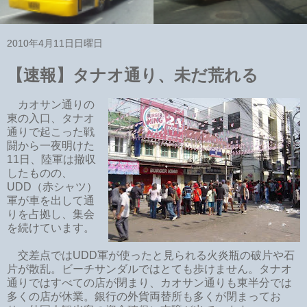
2010年4月11日日曜日
【速報】タナオ通り、未だ荒れる
カオサン通りの
東の入口、タナオ
通りで起こった戦
闘から一夜明けた
11日、陸軍は撤収
したものの、
UDD（赤シャツ）
軍が車を出して通
りを占拠し、集会
を続けています。
交差点ではUDD軍が使ったと見られる火炎瓶の破片や石
片が散乱。ビーチサンダルではとても歩けません。タナオ
通りではすべての店が閉まり、カオサン通りも東半分では
多くの店が休業。銀行の外貨両替所も多くが閉まってお