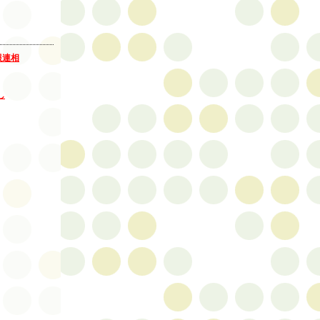
報連相
し