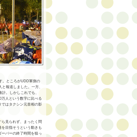
す。ところがUDD軍側の
人と報道しました。一方、
推計。しかしこれでも、
00万人という数字に比べる
りではタクシン元首相の影
すら見られず、まったく問
港を目指そうという動きも
ゴーバーの終了時間を狙っ