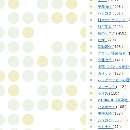
タイ
( 1313 )
実務向け
( 998 )
バンコク
( 801 )
日本の中のアジア
( 
航空業界
( 549 )
旅のリスク
( 459 )
ビザ
( 220 )
活動資金
( 168 )
グローバル経済界
( 
交通政策
( 141 )
中部（バンコク圏外
カオサン
( 123 )
バックパッカーの通
マレーシア
( 112 )
ラオス
( 110 )
2010年UDD軍決戦
(
パスポート
( 108 )
中国大陸
( 108 )
シンガポール
( 83 )
ベトナム
( 77 )