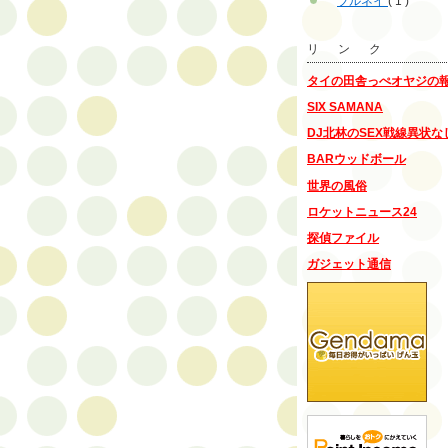
ブルネイ
( 1 )
リ ン ク
タイの田舎っぺオヤジの
SIX SAMANA
DJ北林のSEX戦線異状な
BARウッドボール
世界の風俗
ロケットニュース24
探偵ファイル
ガジェット通信