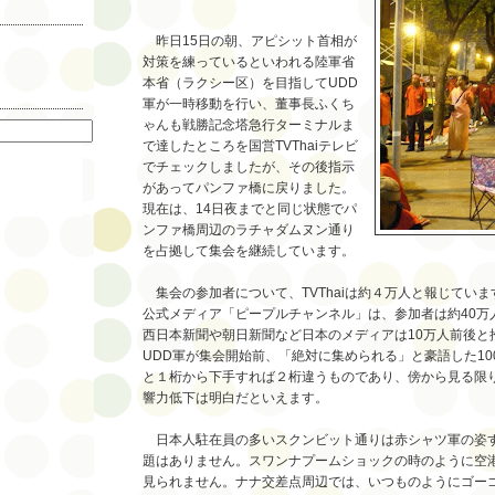
昨日15日の朝、アピシット首相が
対策を練っているといわれる陸軍省
本省（ラクシー区）を目指してUDD
索
軍が一時移動を行い、董事長ふくち
ゃんも戦勝記念塔急行ターミナルま
で達したところを国営TVThaiテレビ
でチェックしましたが、その後指示
があってパンファ橋に戻りました。
現在は、14日夜までと同じ状態でパ
ンファ橋周辺のラチャダムヌン通り
を占拠して集会を継続しています。
集会の参加者について、TVThaiは約４万人と報じていま
公式メディア「ピープルチャンネル」は、参加者は約40万
西日本新聞や朝日新聞など日本のメディアは10万人前後と
UDD軍が集会開始前、「絶対に集められる」と豪語した1
と１桁から下手すれば２桁違うものであり、傍から見る限
響力低下は明白だといえます。
日本人駐在員の多いスクンビット通りは赤シャツ軍の姿
題はありません。スワンナプームショックの時のように空
見られません。ナナ交差点周辺では、いつものようにゴー