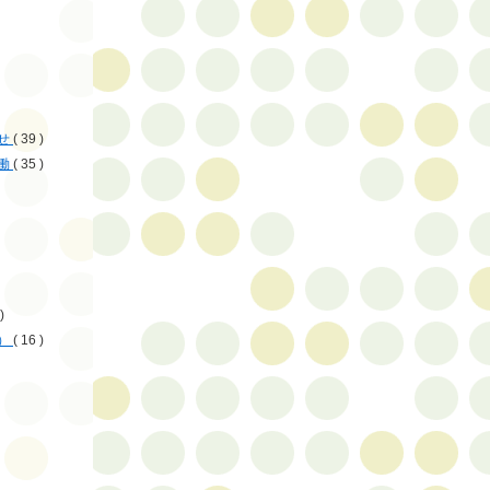
せ
( 39 )
働
( 35 )
)
）
( 16 )