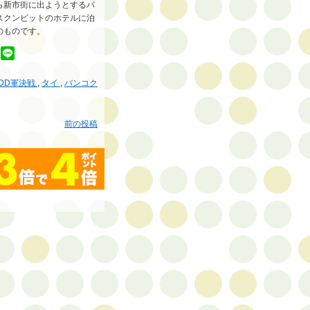
ら新市街に出ようとするバ
スクンビットのホテルに泊
のものです。
UDD軍決戦
,
タイ
,
バンコク
前の投稿