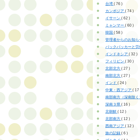
台湾
( 76 )
カンボジア
( 74 )
イサーン
( 62 )
ミャンマー
( 60 )
韓国
( 58 )
管理者からのお知ら
バックパッカーと労
インドネシア
( 32 )
フィリピン
( 30 )
北部北方
( 27 )
南部北方
( 27 )
インド
( 24 )
中東・西アジア
( 17 
南部南方（深南除く
深南３県
( 16 )
北朝鮮
( 12 )
北部南方
( 12 )
西南アジア
( 12 )
旅の記録
( 6 )