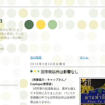
a
止処分を受けたまと
事長が承認していな
の転載は一切お断り
sia
次の投稿
ホーム
2010年3月16日火曜日
旧市街以外は影響なし
（画像協力：キャップさん／
Caplogue管理者）
UDD軍の抗議集会は、週末を越え
て４日目に入りましたが、バンコク
首都圏の中でも旧市街以外は全然問
題はありません。