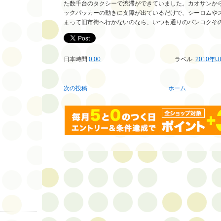
た数千台のタクシーで渋滞ができていました。カオサンか
ックパッカーの動きに支障が出ているだけで、シーロムや
まって旧市街へ行かないのなら、いつも通りのバンコクそ
日本時間
0:00
ラベル:
2010年
次の投稿
ホーム