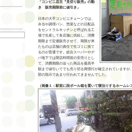
「コンビニ店主『見切り販売』の動
き 販売期限前に値引き」
日本の大手コンビニチェーンでは、
弁当や調理パン、惣菜などの日配品
索
をセントラルキッチンと呼ばれる工
場で生産して各店舗に供給し、消費
期限まで定価販売させて、期限が来
たものは店舗の責任で生ゴミに捨て
るのが普通です。総合スーパーやデ
パ地下では閉店時間前の安売りとし
て、消費期限の迫った商品を最高半
額まで値引いてでも売り切る商慣行が確立されていますが
部の指示であまり行われてきませんでした。
（画像１：駅前に段ボール箱を置いて寝泊りするホームレ