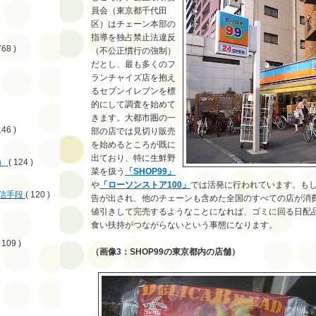
員会（東京都千代田
区）はチェーン本部の
指導を独占禁止法違反
768 )
（不公正慣行の強制）
だとし、最も多くのフ
ランチャイズ店を抱え
るセブンイレブンを標
的にして調査を始めて
きます。大都市圏の一
146 )
部の店では見切り販売
を始めるところが既に
出ており、特に生鮮野
）
( 124 )
菜を扱う
「SHOP99」
や
「ローソンストア100」
では活発に行われています。も
信手段
( 120 )
告が出され、他のチェーンも含めた全国のすべての店が消
値引きして完売するようなことになれば、ゴミに回る日配
食い扶持がつながらないという事態になります。
 109 )
（画像3：SHOP99の東京都内の店舗）