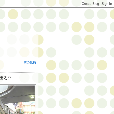
前の投稿
ろ!?