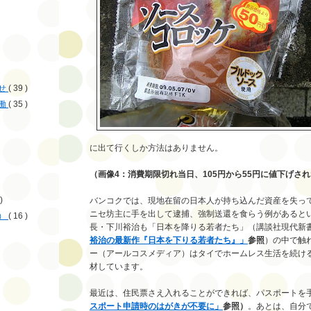
せ
( 39 )
働
( 35 )
に出て行くしか方法はありません。
（画像4：消費期限切れ当日、105円から55円に値下げさ
)
バンコクでは、現地在留の日本人が持ち込んだ資産を失っ
ニセ坊主に手を出して逮捕、強制送還を食らう例があると
）
( 16 )
長・下川裕治も「日本を降りる若者たち」（講談社現代新書
裕治の最新作『日本を下りる若者たち』」
参照
）の中で触
ー（アールコスメディア）はタイでホームレス生活を続け
材しています。
最近は、住民票さえ入れることができれば、パスポートを
スポート申請時のはがきが不要に」
参照）
。あとは、自分