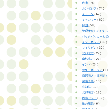
台湾
( 76 )
カンボジア
( 74 )
イサーン
( 62 )
ミャンマー
( 60 )
韓国
( 58 )
管理者からのお知ら
バックパッカーと労
インドネシア
( 32 )
フィリピン
( 30 )
北部北方
( 27 )
南部北方
( 27 )
インド
( 24 )
中東・西アジア
( 17 
南部南方（深南除く
深南３県
( 16 )
北朝鮮
( 12 )
北部南方
( 12 )
西南アジア
( 12 )
旅の記録
( 6 )