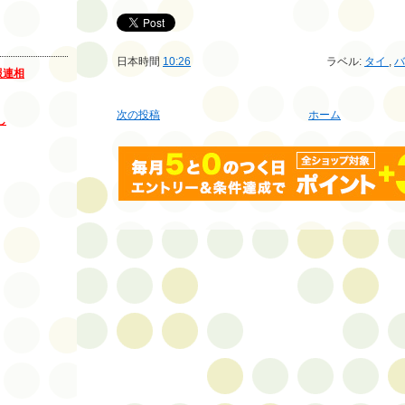
日本時間
10:26
ラベル:
タイ
,
報連相
次の投稿
ホーム
し