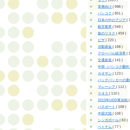
タイ
( 1313 )
実務向け
( 998 )
バンコク
( 801 )
日本の中のアジア
( 
航空業界
( 549 )
旅のリスク
( 459 )
ビザ
( 220 )
活動資金
( 168 )
グローバル経済界
( 
交通政策
( 141 )
中部（バンコク圏外
カオサン
( 123 )
バックパッカーの通
マレーシア
( 112 )
ラオス
( 110 )
2010年UDD軍決戦
(
パスポート
( 108 )
中国大陸
( 108 )
シンガポール
( 83 )
ベトナム
( 77 )