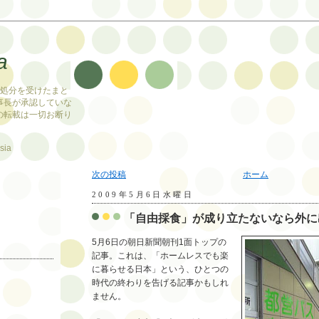
a
止処分を受けたまと
事長が承認していな
の転載は一切お断り
sia
次の投稿
ホーム
2009年5月6日水曜日
「自由採食」が成り立たないなら外に出
5月6日の朝日新聞朝刊1面トップの
記事。これは、「ホームレスでも楽
に暮らせる日本」という、ひとつの
時代の終わりを告げる記事かもしれ
ません。