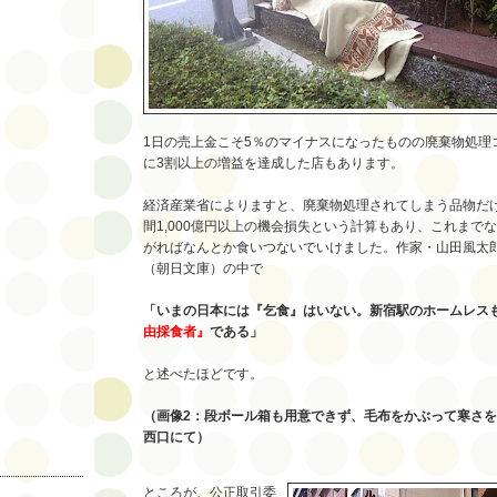
1日の売上金こそ5％のマイナスになったものの廃棄物処理
に3割以上の増益を達成した店もあります。
経済産業省によりますと、廃棄物処理されてしまう品物だ
間1,000億円以上の機会損失という計算もあり、これまで
がればなんとか食いつないでいけました。作家・山田風太
（朝日文庫）の中で
「いまの日本には『乞食』はいない。新宿駅のホームレス
由採食者
』
である」
と述べたほどです。
（画像2：段ボール箱も用意できず、毛布をかぶって寒さ
西口にて）
ところが、公正取引委