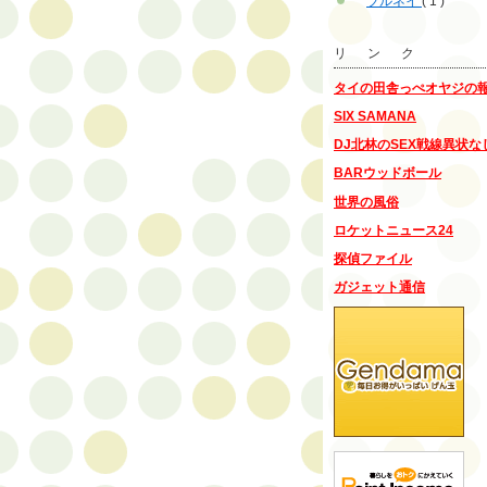
ブルネイ
( 1 )
リ ン ク
タイの田舎っぺオヤジの
SIX SAMANA
DJ北林のSEX戦線異状な
BARウッドボール
世界の風俗
ロケットニュース24
探偵ファイル
ガジェット通信