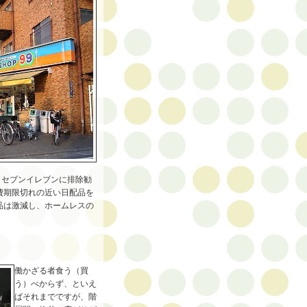
しセブンイレブンに排除勧
費期限切れの近い日配品を
品は激減し、ホームレスの
働かざる者食う（買
う）べからず、といえ
ばそれまでですが、階