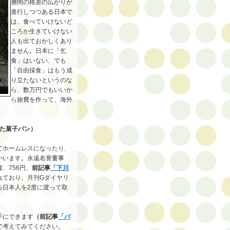
層間の格差の広がりが
進行しつつある日本で
は、食べていけないど
ころか生きていけない
人も出ておかしくあり
ません。日本に「乞
食」はいない、でも
「自由採食」はもう成
り立たないというのな
ら、数万円でもいいか
ら旅費を作って、海外
れた菓子パン）
てホームレスになったり、
いいます。永遠名誉董事
、756円。
前記事
「下川
れており、月刊Gダイヤリ
る日本人を2度に渡って取
手にできます
（前記事
「パ
で考えてみてください。