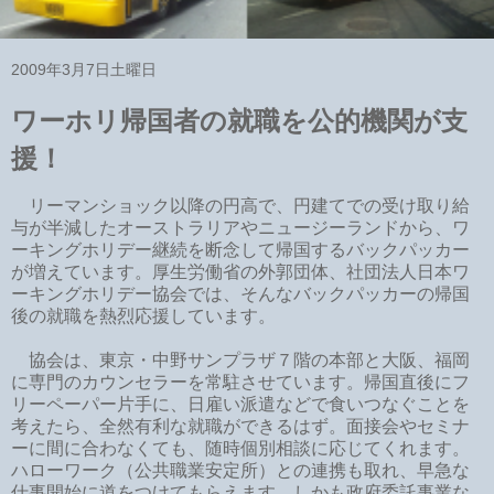
2009年3月7日土曜日
ワーホリ帰国者の就職を公的機関が支
援！
リーマンショック以降の円高で、円建てでの受け取り給
与が半減したオーストラリアやニュージーランドから、ワ
ーキングホリデー継続を断念して帰国するバックパッカー
が増えています。厚生労働省の外郭団体、社団法人日本ワ
ーキングホリデー協会では、そんなバックパッカーの帰国
後の就職を熱烈応援しています。
協会は、東京・中野サンプラザ７階の本部と大阪、福岡
に専門のカウンセラーを常駐させています。帰国直後にフ
リーペーパー片手に、日雇い派遣などで食いつなぐことを
考えたら、全然有利な就職ができるはず。面接会やセミナ
ーに間に合わなくても、随時個別相談に応じてくれます。
ハローワーク（公共職業安定所）との連携も取れ、早急な
仕事開始に道をつけてもらえます。しかも政府委託事業な