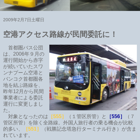
2009年2月7日土曜日
空港アクセス路線が民間委託に！
首都圏バス公団
は、2006年９月の
運行開始から赤字
が続いていたスワ
ンナプーム空港と
バンコク首都圏各
地を結ぶ路線を、
昨年12月から民間
事業者による委託
運行に変更しまし
た。
対象となったのは
［555］
（１管区所管）と
［556］
（７
管区所管）を除く全路線。外国人旅行者の乗る機会が比較
的多い、
［551］
（戦勝記念塔急行ターミナル行き）が含ま
れています。