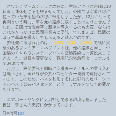
スワンナプームショックの時に、空港アクセス路線は10
日近く運休せざるを得ませんでした。公団では空港路線に
使っていた車を他の路線に転用しましたが、12月になって
再開という時に、車を元の路線に戻すことはありませんで
した。公団は慢性赤字で新車を導入するのも大変。ならば
これをきっかけに民間事業者に委託してしまえば、民間の
ほうで新車を導入してもらえると踏んだのです。
委託先に選ばれたのは、
［29］［40］［504］
で既に実
績のあるプレミア・マネジメント社。他の路線と同じ、中
国製のＣＮＧワンステップバスを空港路線に一斉投入して
きました。運賃も変更なく、戦勝記念塔急行ターミナルま
で34Bt.です。
ただし、民間委託と同時に空港ターミナルへの乗り入れ
は廃止され、全路線が公共バスセンター発着で運行されて
います。このため、バスを利用するには以前の通り、シャ
トルバスで公共バスセンターとターミナルをつなぐ必要が
あります。
エアポートリンクに太刀打ちできる環境は整いました。
後は、皆さんの支持にかかっています。
日本時間
0:00