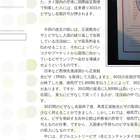
た。タイ国内の空港に国際線定期便
で到着した人には、従来通り30日の
ビザなし在留許可が押されます。
索
今回の改定の狙いは、正規観光ビ
ザとビザなし入国の繰り返しで在留
している沈没組に、ビザ延長料金を
払わせることと、それによってバン
コクやプーケットから国境に向かっ
ているビザランツアー会社を壊滅さ
せようというものです。
日本など西側先進諸国から正規観
光ビザ（TR60）を取得して入国しますと、60日の在留許
が終了した後、移民庁で1,900Bt.支払うことによって、3
があります。ですが、30日間の延長に1,900Bt.は高いと
出国し、直ちにビザなしで戻ってくる人が、沈没組の中で
す。
30日間のビザなし在留終了後、再度正規観光ビザの取得
少なく抑えることができました。しかしこれでは、移民庁に
せん。ビザを発給する在外公館は外務省の所管で、移民庁
与えるのが仕事。ですから、入国者が手持ちのビザを延長
の収入になるのです。
中には、ダブルエントリービザ（在ビエンチャンタイ大