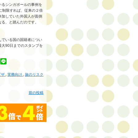
いるシンガポールの事例を
に制限すれば、従来の２倍
参加していた外国人が面倒
なる、と踏んだのです。
んでいる国の国籍者につい
大90日までのスタンプを
ビザ
,
実務向け
,
旅のリスク
前の投稿