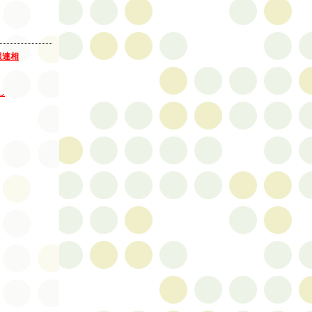
報連相
し