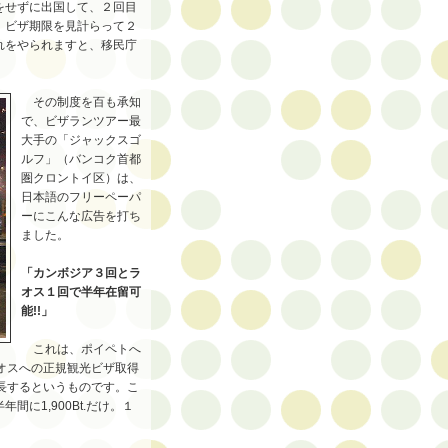
をせずに出国して、２回目
、ビザ期限を見計らって２
れをやられますと、移民庁
その制度を百も承知
で、ビザランツアー最
大手の「ジャックスゴ
ルフ」（バンコク首都
圏クロントイ区）は、
日本語のフリーペーパ
ーにこんな広告を打ち
ました。
「カンボジア３回とラ
オス１回で半年在留可
能!!」
これは、ポイペトへ
オスへの正規観光ビザ取得
長するというものです。こ
に1,900Bt.だけ。１