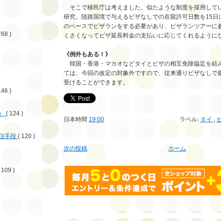
そこで移民庁は考えました。似たような制度を採用して
研究。陸路国境で与えるビザなしでの在留許可日数を15日
のペースでビザランをする必要があり、ビザランツアーに
768 )
くさくなってビザ延長料金の支払いに応じてくれるように
《例外もある！》
韓国・香港・マカオなどタイとビザの相互免除協定を結
ては、今回の改定の対象外ですので、従来通りビザなしで最
受けることができます。
146 )
）
( 124 )
日本時間
19:00
ラベル:
タイ
,
信手段
( 120 )
次の投稿
ホーム
 109 )