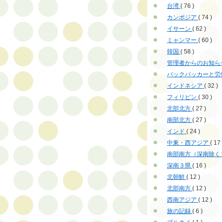
台湾
( 76 )
カンボジア
( 74 )
イサーン
( 62 )
ミャンマー
( 60 )
韓国
( 58 )
管理者からのお知ら
バックパッカーと労
インドネシア
( 32 )
フィリピン
( 30 )
北部北方
( 27 )
南部北方
( 27 )
インド
( 24 )
中東・西アジア
( 17 
南部南方（深南除く
深南３県
( 16 )
北朝鮮
( 12 )
北部南方
( 12 )
西南アジア
( 12 )
旅の記録
( 6 )