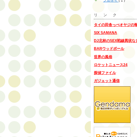
ブルネイ
( 1 )
リ ン ク
タイの田舎っぺオヤジの
SIX SAMANA
DJ北林のSEX戦線異状な
BARウッドボール
世界の風俗
ロケットニュース24
探偵ファイル
ガジェット通信