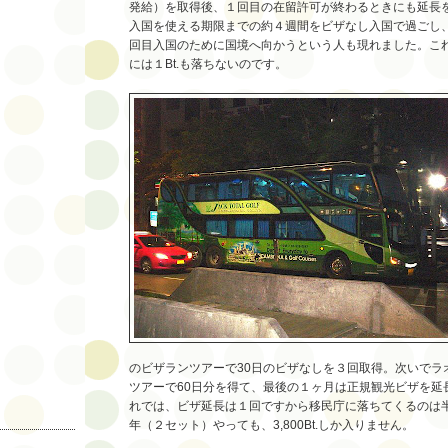
発給）を取得後、１回目の在留許可が終わるときにも延長
入国を使える期限までの約４週間をビザなし入国で過ごし
回目入国のために国境へ向かうという人も現れました。こ
には１Bt.も落ちないのです。
のビザランツアーで30日のビザなしを３回取得。次いでラ
ツアーで60日分を得て、最後の１ヶ月は正規観光ビザを延
れでは、ビザ延長は１回ですから移民庁に落ちてくるのは半年間
年（２セット）やっても、3,800Bt.しか入りません。