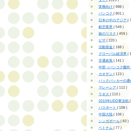
タイ
( 1313 )
実務向け
( 998 )
バンコク
( 801 )
日本の中のアジア
( 
航空業界
( 549 )
旅のリスク
( 459 )
ビザ
( 220 )
活動資金
( 168 )
グローバル経済界
( 
交通政策
( 141 )
中部（バンコク圏外
カオサン
( 123 )
バックパッカーの通
マレーシア
( 112 )
ラオス
( 110 )
2010年UDD軍決戦
(
パスポート
( 108 )
中国大陸
( 108 )
シンガポール
( 83 )
ベトナム
( 77 )