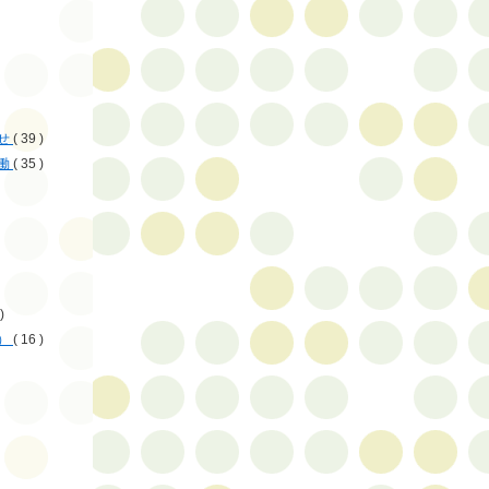
せ
( 39 )
働
( 35 )
)
）
( 16 )