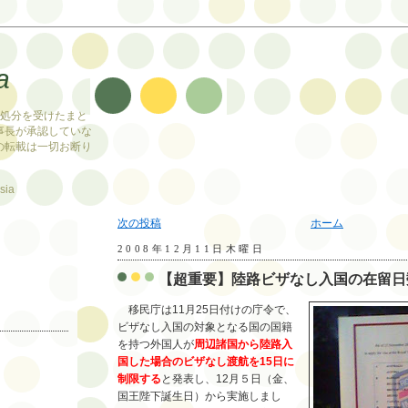
a
止処分を受けたまと
事長が承認していな
の転載は一切お断り
sia
次の投稿
ホーム
2008年12月11日木曜日
【超重要】陸路ビザなし入国の在留日
移民庁は11月25日付けの庁令で、
ビザなし入国の対象となる国の国籍
を持つ外国人が
周辺諸国から陸路入
国した場合のビザなし渡航を15日に
制限する
と発表し、12月５日（金、
国王陛下誕生日）から実施しまし