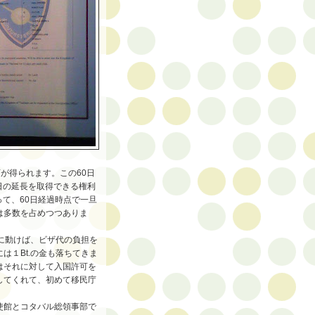
可が得られます。この60日
0日の延長を取得できる権利
いって、60日経過時点で一旦
は多数を占めつつありま
に動けば、ビザ代の負担を
は１Bt.の金も落ちてきま
はそれに対して入国許可を
してくれて、初めて移民庁
使館とコタバル総領事部で