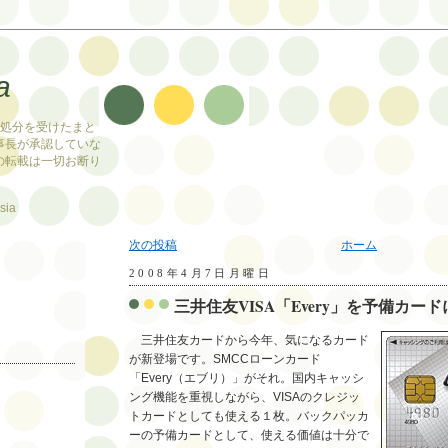
a
止処分を受けたまと
事長が承認していな
の転載は一切お断り
sia
次の投稿
ホーム
2008年4月7日月曜日
三井住友VISA「Every」を予備カード
三井住友カードから今年、気になるカード
が新登場です。SMCCローンカード
「Every（エブリ）」がそれ。国内キャッシ
ング機能を重視しながら、VISAのクレジッ
トカードとしても使える１枚。バックパッカ
ーの予備カードとして、使える価値は十分で