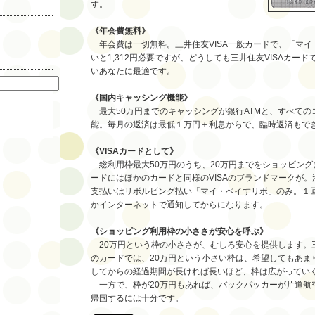
す。
《年会費無料》
年会費は一切無料。三井住友VISA一般カードで、「マイ
いと1,312円必要ですが、どうしても三井住友VISAカー
索
いあなたに最適です。
《国内キャッシング機能》
最大50万円までのキャッシングが銀行ATMと、すべての
能。毎月の返済は最低１万円＋利息からで、臨時返済もで
《VISAカードとして》
総利用枠最大50万円のうち、20万円までをショッピング
ードにはほかのカードと同様のVISAのブランドマークが
支払いはリボルビング払い「マイ・ペイすリボ」のみ。１
かインターネットで通知してからになります。
《ショッピング利用枠の小ささが安心を呼ぶ》
20万円という枠の小ささが、むしろ安心を提供します。
のカードでは、20万円という小さい枠は、希望してもあま
してからの経過期間が長ければ長いほど、枠は広がってい
一方で、枠が20万円もあれば、バックパッカーが片道航
帰国するには十分です。