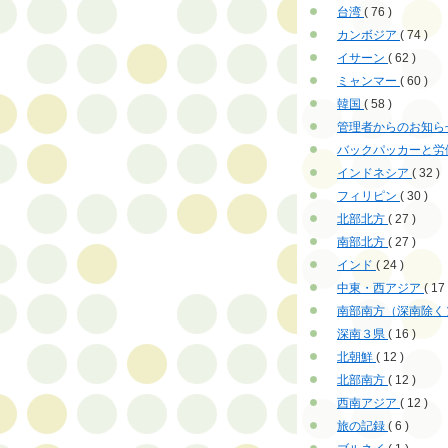
台湾
( 76 )
カンボジア
( 74 )
イサーン
( 62 )
ミャンマー
( 60 )
韓国
( 58 )
管理者からのお知ら
バックパッカーと労
インドネシア
( 32 )
フィリピン
( 30 )
北部北方
( 27 )
南部北方
( 27 )
インド
( 24 )
中東・西アジア
( 17 
南部南方（深南除く
深南３県
( 16 )
北朝鮮
( 12 )
北部南方
( 12 )
西南アジア
( 12 )
旅の記録
( 6 )