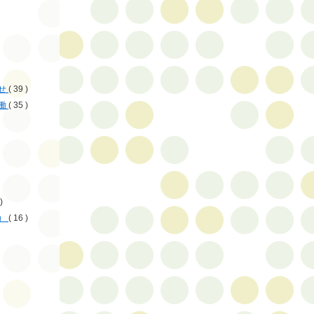
せ
( 39 )
働
( 35 )
)
）
( 16 )