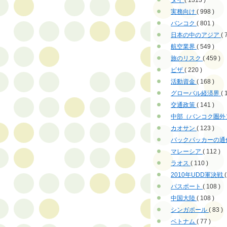
タイ
( 1313 )
実務向け
( 998 )
バンコク
( 801 )
日本の中のアジア
( 
航空業界
( 549 )
旅のリスク
( 459 )
ビザ
( 220 )
活動資金
( 168 )
グローバル経済界
( 
交通政策
( 141 )
中部（バンコク圏外
カオサン
( 123 )
バックパッカーの通
マレーシア
( 112 )
ラオス
( 110 )
2010年UDD軍決戦
(
パスポート
( 108 )
中国大陸
( 108 )
シンガポール
( 83 )
ベトナム
( 77 )