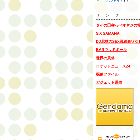
ブルネイ
( 1 )
リ ン ク
タイの田舎っぺオヤジの
SIX SAMANA
DJ北林のSEX戦線異状な
BARウッドボール
世界の風俗
ロケットニュース24
探偵ファイル
ガジェット通信